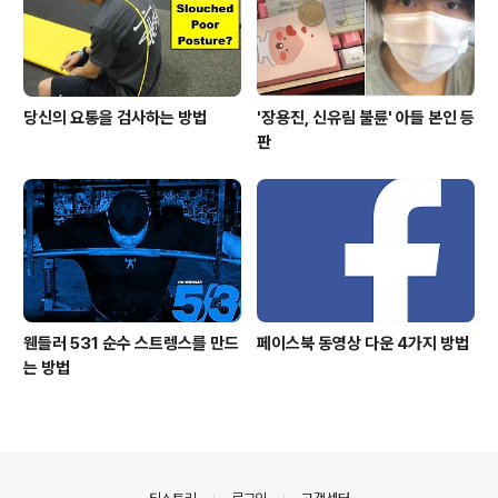
당신의 요통을 검사하는 방법
'장용진, 신유림 불륜' 아들 본인 등
판
웬들러 531 순수 스트렝스를 만드
페이스북 동영상 다운 4가지 방법
는 방법
의안내