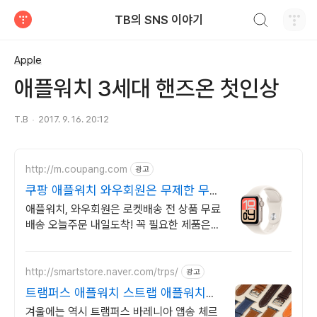
검색하기
TB의 SNS 이야기
티스토리
Apple
애플워치 3세대 핸즈온 첫인상
T.B
2017. 9. 16. 20:12
http://m.coupang.com
광고
쿠팡 애플워치 와우회원은 무제한 무료
배송
애플워치, 와우회원은 로켓배송 전 상품 무료
배송 오늘주문 내일도착! 꼭 필요한 제품은
쿠팡에서 더 저렴하게, 로켓배송으로 더 빠르
게!
http://smartstore.naver.com/trps/
광고
트램퍼스 애플워치 스트랩 애플워치스
트랩 트램퍼스 가죽
겨울에는 역시 트램퍼스 바레니아 앱송 체르