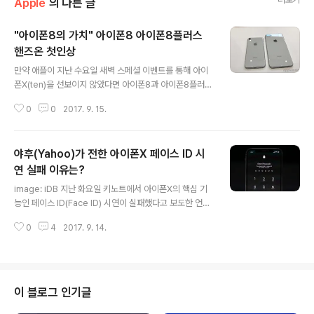
Apple
의 다른 글
"아이폰8의 가치" 아이폰8 아이폰8플러스
핸즈온 첫인상
글 내용
만약 애플이 지난 수요일 새벽 스페셜 이벤트를 통해 아이
폰X(ten)을 선보이지 않았다면 아이폰8과 아이폰8플러스
는 2017년 가장 비싼 프리미엄 가격대의 스마트폰 모델이
0
0
2017. 9. 15.
될 자격이 충분했다. 그러나 10주년을 기념하는 아이폰X
에 가려지면서 소비자들의 관심으로 부터 멀어진 두 아이
폰들은 하이엔드 성능을 원하고, '왜 높은 성능이 필요한지'
야후(Yahoo)가 전한 아이폰X 페이스 ID 시
이유가 충분한 구매자들에게 소비에 관한 당위성을 부여
할 것이다. First look: iPhone 8 series with A11 Bio
연 실패 이유는?
글 내용
nic chip, wireless charging, more아이폰8 아이폰8
image: iDB 지난 화요일 키노트에서 아이폰X의 핵심 기
플러스 핸즈온 첫인상 스티브잡스(Steve Jobs)가 대중
능인 페이스 ID(Face ID) 시연이 실패했다고 보도한 언론
들을 열광 시킨 것들이 한 둘이겠냐만, 그중 애플 이벤트에
들, 미디어, 비평가들 사이에 논란이 일고 있는 가운데 애플
관한 "One more thing." 을..
0
4
2017. 9. 14.
은 수요일 이 핸드셋이 애플의 원래 의도(?)데로 정확하게
작동했다고 말했다. 아이폰X 공개 당시 애플의 소프트웨어
엔지니어링 부문 수석 부사장 크레이그 페더리기(Craig F
ederighi)는 생방송 도중 시연이 시작 될 때 첫번째 잠금
해제가 되지 않은 것을 보인 다음, 재시도를 해야했다. 이것
이 블로그 인기글
이 페이스 ID 실패의 증거로 불리면서 논란의 중심이 되고