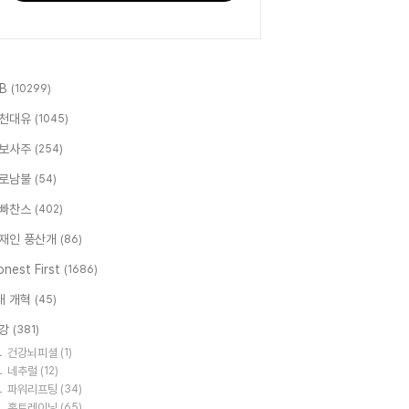
.B
(10299)
천대유
(1045)
보사주
(254)
로남불
(54)
빠찬스
(402)
재인 풍산개
(86)
nest First
(1686)
대 개혁
(45)
강
(381)
건강뇌피셜
(1)
네추럴
(12)
파워리프팅
(34)
홈트레이닝
(65)