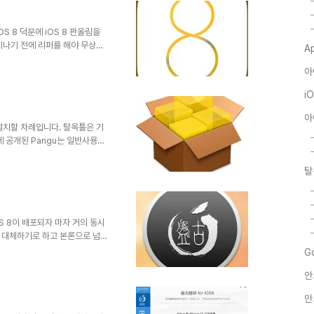
(http://pangu.io/) 홈
인했고 한글로 된 매체는 물론 영
 버..
OS 8 덕분에 iOS 8 판올림을
 지나기 전에 리퍼를 해야 무상인
A
iOS의 불편함과 갑갑함은 탈옥을
아
 분들은 느낄 수 없는 중독성에
에 iOS 8 호환 Cydia를 배포하
i
strate가 호환되질 않아 거의 모
사용자들이 얻을 수 있는 이점은
아
를 설치할 차례입니다. 탈옥툴은 기
 공개된 Pangu는 일반사용자
디아 트윅들이 iOS 8에서 구동
oper Preview)'에 해당됩
탈
8.x 탈옥을 사용함에 있어서는 순정
환되지를 않기 때문에 iOS 8 이전
 OpenSSH 먼저 가장 먼저 해야
 iOS 8이 배포되자 마자 거의 동시
 대체하기로 하고 본론으로 넘어
보도록 하겠습니다. You may
G
h as: Is it safe? 아직 알려진 보
안
다.When will Cydia be
reak tweaks work? 대부분
안
nglish..