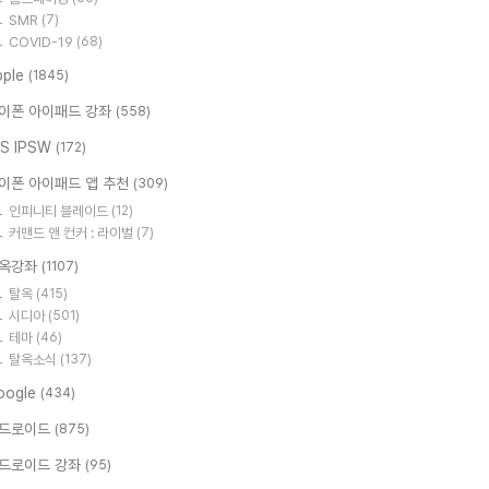
SMR
(7)
COVID-19
(68)
pple
(1845)
이폰 아이패드 강좌
(558)
OS IPSW
(172)
이폰 아이패드 앱 추천
(309)
인피니티 블레이드
(12)
커맨드 앤 컨커 : 라이벌
(7)
옥강좌
(1107)
탈옥
(415)
시디아
(501)
테마
(46)
탈옥소식
(137)
oogle
(434)
드로이드
(875)
드로이드 강좌
(95)