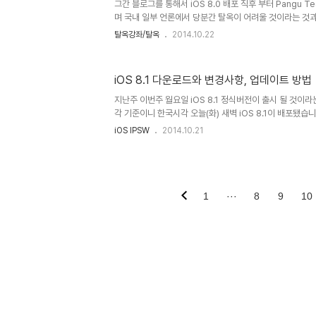
그간 블로그를 통해서 iOS 8.0 배포 직후 부터 Pangu 
며 국내 일부 언론에서 당분간 탈옥이 어려울 것이라는 것과
것이며 그 시점은 우선 iOS 8.x가 안정화 된 후가 될 것이
탈옥강좌/탈옥
2014.10.22
통해 꾸준하게 관심을 갖고 피드를 확보하면 누구나 충분히
다. 방금 PanguTeam에서 iOS 8.x를 지원하는 Pangu 
Pangu의 중문 홈페이지(http://pangu.io/)에 올라
iOS 8.1 다운로드와 변경사항, 업데이트 방법
이지(http://en.pangu.io/)는 업데이트 전이다. 흥분은 하
iOS 8은 Cydia가 ..
지난주 이번주 월요일 iOS 8.1 정식버전이 출시 될 것
각 기준이니 한국시각 오늘(화) 새벽 iOS 8.1이 배포됐습
(Apple Pay), 맥으로 문자 메시지 전달(SMS Relays t
iOS IPSW
2014.10.21
(Instant Hotspot), 아이클라우드 포토 라이브러리(iCloud
재등장(Return of Camera Roll)이 특징으로 지원기종
4siPhone 5/5ciPhone 5siPhone 6/PlusiPad 2, 3 a
2iPad mini and iPad mini 2iPod touch (fifth-ge..
1
···
8
9
10