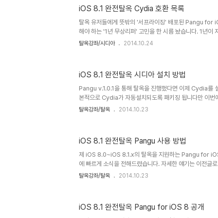
스팅 거리의 큰 그림은 주로 새벽에 하는 중입니다. 우연히 Pangu
iOS 8.1 완전탈옥 Cydia 호환 목록
페이지에 들어갔다가 iOS 8.1.x 완전탈옥 업데이트를 확
문 매체 포함 거의 가장 빠르게 소식을 전해드렸습니다. v1.0
탈옥 유저들에게 뜻밖의 '서프라이징' 배포된 Pangu for i
해야 하는 '1년 무상리퍼' 고민을 한 시름 놨습니다. 1년이
데 탈옥을 생각하자면 iOS 8로 판올림을 해야하고 순정 
탈옥강좌/시디아
2014.10.24
해보지 않았거나 탈옥을 하긴 했는데 제대로 사용하지 못한
가깝습니다. 현재 여행중이라는 Cydia의 Surik이 reddit
여 Cydia를 수동으로 설치할 수 있습니다만 mobile sub
iOS 8.1 완전탈옥 시디아 설치 방법
든 시디아 트윅들을 사용할 수 없기에 탈옥을 통해서 일반 
없었습니다. 지난번 iOS 7 완전탈옥 배포 당..
Pangu v.1.0.1을 통해 탈옥을 진행했다면 이제 Cydia
본적으로 Cydia가 자동설치되도록 패키징 됩니다만 이번에
들을 대상으로 하기 보다는 개발자들에게 iOS 8 이전의 시
탈옥강좌/탈옥
2014.10.23
되도록 호환성을 확인하라는 차원에서 '개발자 프리뷰(Devel
니다. 일반 사용자들(non-technical users)이 iOS 
iOS와 거의 차이가 없습니다. MobileSubstrate가 호
iOS 8.1 완전탈옥 Pangu 사용 방법
에 사용하던 트윅들은 전혀 사용할 수 없습니다. 1. Install
하고 중요한 것은 OpenSSH를..
제 iOS 8.0~iOS 8.1.x의 탈옥을 지원하는 Pangu for
에 빠르게 소식을 전해드렸습니다. 자세한 얘기는 이전글로
가도록 하고 후선 탈옥 하기 충분히 생각해야 할 것들을 짚어
탈옥강좌/탈옥
2014.10.23
have a lot of questions about the jailbreak, suc
안 관련 이슈는 없으며 버그가 수정된 v1.0.1이 업데이트 됐습니
ready? 시디아를 수동으로 설치해야 합니다.Will my jailb
iOS 8.1 완전탈옥 Pangu for iOS 8 공개
의 iOS 7 트윅들은 호환되지 않을 것입니다.When will an E