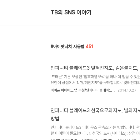
TB의 SNS 이야기
아이팟터치 사용법
451
인피니티 블레이드3 잊혀진지도, 검은불지도,
'드래곤' 기본 보상인 '암흑화염보석'을 하나 더 얻을 수 있
요한데 상점에서 1. '잊혀진지도'를 구매합니다. '잊혀진자
하시기 바랍니다. 2. '탐험 - 페허의 무덤' 에서 모든 몹을
아이폰 아이패드 앱 추천/인피니티 블레이드
2014.10.27
가 아닌 고대 관측소로 진입합니다. 3. 마지막 몹을 잡고 
잔해 하단 부에서 잊혀진지도 보상인 '검은불지도' 를 획득합니다
종 몹을 잡고 아래에 첨부한 장소에서 검은불지도 보상인 '암
인피니티 블레이드3 천국으로의지도, 별의지도
합니다. ▲ T.B의 SNS 이야기 블로그의 모든 글은 저작
방법
상업적인 이용도 허가하지 않으며, 이용(불펌)허락을 하지 
인피니티 블레이드3 '메티우스 관측소'가는 방법입니다. 
할 아이템이 필요합니다. 1. 천국의 도끼(사이러스): 상점 아
점 아이템 구매3. 별의지도 상점 구매: 필수는 아니지만 가