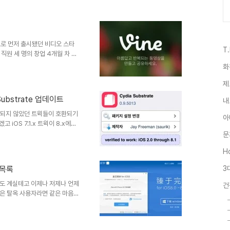
 - 네 것 내 것(첨탑 수도원,
을 사이러스 혹은 이사로 진행하여
인 '오리진(신비의 장인 갑
 아이템이 랜덤으로 획득 됩니다.
용으로 먼저 출시됐던 비디오 스타
..
T
직원 세 명의 창업 4개월 차 신
 전달하는 메세지로는 한계를 느
화
분석이 나오기도 했습니다.
터의 아이덴티티와 잘 맞는 것이
제
. 국내에서도 많은 유저들을 확보
Substrate 업데이트
내
다만 아직 국내에서는 딱히 사용
터가 먼저 인수를 타진했음에도 불
 호환되지 않았던 트윅들이 호환되기
아
iOS 7.1.x 트윅이 8.x에서
70% 이상이 호환된다고 합니다
문
법으로 트윅 호환 유무를 확인하
Ho
(우)측 상단 좌측 '설치 혹은 구
 불가 혹은 구매 불가' 일 경우
 목록
3
혹은 구매'가 가능하다고 하더라도
도 계실테고 이제나 저제나 언제
건
은 탈옥 사용자라면 같은 마음일
어 가고 Cydia 호환 이 어느 정
하는지와 함께 정리해보도록 하겠
간으로 하지를 못하기에 다음날 포