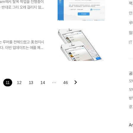
Team에서 탈옥 작업을 진행중이
팩
 반대로 그리 오래 걸리지 않을
라 언급했다. 이는 JB 커뮤니티를
안
 예상할 수 있는 부분이기도 하
루
for iOS 8을 배포하기 시작했다.
왔고 아직 중국어 버전이며 영문 홈페
월
지 말자. 일단 현재 Pangu for
이라는 루머를 전해드렸고 美현지시
I
니다. 이번 업데이트는 애플 페이
o your Mac), 인스턴트 핫스팟
 Photo Library), 카메라롤
은 아래와 같습니다.iPhone
nd 4iPad Air and iPad Air
공
모
11
12
13
14
···
46
모
방
광
Ar