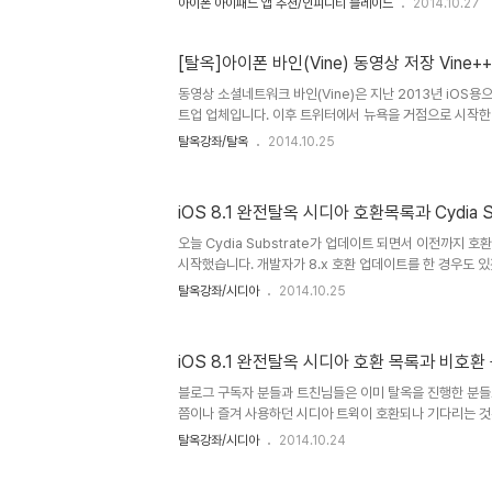
아이폰 아이패드 앱 추천/인피니티 블레이드
2014.10.27
광선 쌍수)보상 받기 위함4. 천국으로의 지도 획득: 4막. 탐험
렐린드레)을 사이러스로 클리어하여 획득) '페허의 무덤' 
진입할 수 있습니다. 단, '사이러스'로 진입해야 보상 아이템
[탈옥]아이폰 바인(Vine) 동영상 저장 Vine++
옷)'을 획득 할 수 있습니다. 이사 클리어시 돈, 보석 등의
동영상 소셜네트워크 바인(Vine)은 지난 2013년 iOS
페허의 무덤 첫번째 몹이 등장하면 (우)측 멀리 관측소 모양이
트업 업체입니다. 이후 트위터에서 뉴욕을 거점으로 시작한 
생 스타트업 Vine을 전격 인수하여 업계에서는 140자로
탈옥강좌/탈옥
2014.10.25
끼기에 트위터에서 동영상 서비스를 인수한 것이 아니냐는 
140자라는 짧은 글을 서비스하는 마이크로블로그인 트위
'6초'짜리 동영상 클립을 공유하는 서비스이기 때문입니다
iOS 8.1 완전탈옥 시디아 호환목록과 Cydia 
중인 페이스북이 인수한 Instagram과 종종 비교가 됩니
자가 많지는 않습니다. 참고로 원래 Instagram은 트위
오늘 Cydia Substrate가 업데이트 되면서 이전까지
구하고 ..
시작했습니다. 개발자가 8.x 호환 업데이트를 한 경우도 있겠고 
바로 호환되는 경우도 있겠습니다. 알려진바에 따르면 약 
탈옥강좌/시디아
2014.10.25
만 중요한 것은 각자 사용하는 트윅이 다르기에 아래의 방
면 되겠습니다. 1. Cydia 스토어에서 해당 트윅을 클릭하면 
매'가 활성화 되는지 확인한다. 만약 활성화 되지 않고 '설치
iOS 8.1 완전탈옥 시디아 호환 목록과 비호환
해당 iOS 버전과 호환되지 않음을 의미한다. 특히 '설치 
상세 정보에 'iOS 8.0 Update Warning' 등..
블로그 구독자 분들과 트친님들은 이미 탈옥을 진행한 분들
쯤이나 즐겨 사용하던 시디아 트윅이 호환되나 기다리는 것
겁니다. 그래서, 현재까지 iOS 8.1 탈옥이 어느 정도 진행되
탈옥강좌/시디아
2014.10.24
도 진행됐는지를 일반 사용자들이 왜 탈옥을 잠시 미뤄야 
습니다. 1. Bugs 전업 블로거가 아닌지라 포스팅을 실시