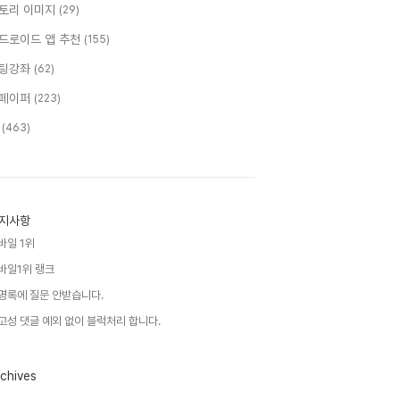
토리 이미지
(29)
드로이드 앱 추천
(155)
팅강좌
(62)
페이퍼
(223)
T
(463)
지사항
바일 1위
바일1위 랭크
명록에 질문 안받습니다.
고성 댓글 예외 없이 블럭처리 합니다.
chives