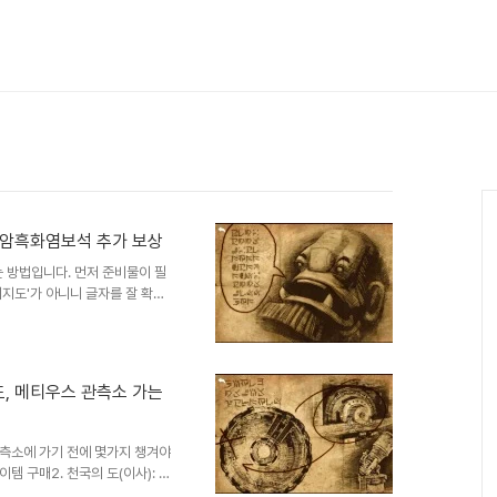
 암흑화염보석 추가 보상
는 방법입니다. 먼저 준비물이 필
의지도'가 아니니 글자를 잘 확인
 클리어 합니다. 메티우스 관측소
난 다음 상단 기둥 모양의 관측대
. 4. '막간 - 비축' 에서 최
흑화염공석(+1000)'을 획득
, 메티우스 관측소 가는
권법의 보호를 받습니다. 어떠한
않습니..
관측소에 가기 전에 몇가지 챙겨야
이템 구매2. 천국의 도(이사): 상
는 길에 솔라 트랜스-GX(이사