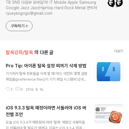
TB SNS 다음뷰 모바일1위 IT Mobile Apple Samsung
Google Jazz JazzHipHop Hard Rock Metal 연락처
ryueyesgogo@gmail.com
구독하기
더보기
탈옥강좌/탈옥
의 다른 글
Pro Tip: 아이폰 탈옥 설정 찌꺼기 삭제 방법
글 내용
기기에서 탈옥 트윅들을 삭제 할 때 마다, 여전히 몇몇 설정
파일들(preference files)이 기기 파일 시스템에 남아있
다. 이번 강좌에서는 '어떻게 스프링 클리닝(spring clea
2
0
2016. 8. 16.
ning)이 가능하고 불필요한 찌꺼기 설정 파일들을 삭제 할
수 있는지에 관하여 알아보도록 한다. 왜 탈옥 트윅틀 삭제
후 클린 업(clean up)을 해야 하는가 탈옥 트윅들을 삭제
iOS 9.3.3 탈옥 예정이라면 서둘러야 iOS 버
한 후에, 아마도 기기에 남은 찌꺼기 파일들(이전 설정들을
포함)을 기기에서 삭제 하기를 원할 수도 있다. 이 파일들은
전별 조언
글 내용
일반적으로 트윅들을 설치 한 후 설정한 설정값들이 저장
오늘 iOS 9.3.4가 배포됨에 따라 '탈옥' 예정인 사용자들
되며, 설정 옵션이 없는 트윅들 또한 기본값들이 저장된다.
은 서둘러야 할 필요가 생겼다. 이유는 iOS 9.3.4 업데이