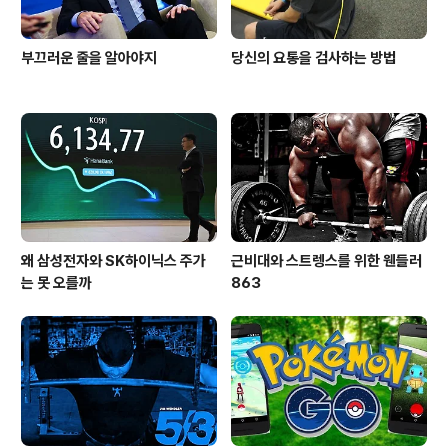
부끄러운 줄을 알아야지
당신의 요통을 검사하는 방법
왜 삼성전자와 SK하이닉스 주가
근비대와 스트렝스를 위한 웬들러
는 못 오를까
863