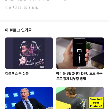
다른 상황에서, 가끔식 트윅들은 추가적인 파일 엔트리를
트의 '중요한 보안 업데이트' 가 iOS 9.3.2 ~ 9.3.3 준탈
기기의 파일 시스템에 만들기도 하지만, 이런 것들은..
0
33
2016. 8. 5.
옥(Semi-tethered)을 지원하는 Pangu Tool 에 대한
패치였다. 이에 따라서, 만약 iOS 9.3.4 로 업데이트 하는
순간 부터 애플은 다운그레이드를 제한하기 때문에 당분간
iOS 10 이 배포된 후, 탈옥 툴이 배포될 때 까지 탈옥은 불
가해진다. iOS 9.3.4가 배포됐지만, 현 시각까지는 iOS 9.
이 블로그 인기글
3.3 api tickets가 유효하다. 물론, 티켓이 짤리는 순간부
터 iOS 9.3.3 업데이트 뿐만 아니라 탈옥 또한 불가해진
다. iOS 8.x 인 경우 - 앱 호환성을 떠나서, 보안 레벨이..
컴플렉스 투 심플
아이폰 SE 2세대 DFU 모드 복구
모드 강제리부팅 방법