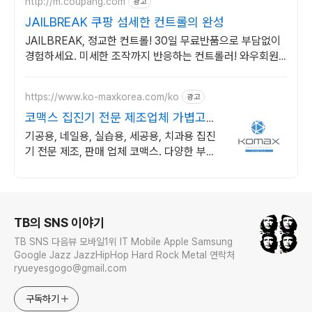
http://m.coupang.com
광고
JAILBREAK 쿠팡 섬세한 컨트롤의 완성
JAILBREAK, 정교한 컨트롤! 30일 무료반품으로 부담없이
경험하세요. 미세한 조작까지 반응하는 컨트롤러! 와우회원
이라면 부담없이 사용해보고 결정하세요.
https://www.ko-maxkorea.com/ko
광고
코맥스 집진기 전문 제조업체 가볍고
흡입력 좋은 집진기
기공용, 네일용, 실습용, 세공용, 치과용 집진
기 전문 제조, 판매 업체 코맥스. 다양한 부속
품들을 통해 여러 환경에서 사용 가능한 범용
성 높은 집진기.
로그 정보
TB의 SNS 이야기
TB SNS 다음뷰 모바일1위 IT Mobile Apple Samsung
Google Jazz JazzHipHop Hard Rock Metal 연락처
ryueyesgogo@gmail.com
구독하기