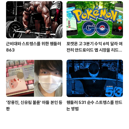
근비대와 스트렝스를 위한 웬들러
포캣몬 고 3분기 수익 6억 달라 여
863
전히 안드로이드 앱 시장을 리드
중이다.
'장용진, 신유림 불륜' 아들 본인 등
웬들러 531 순수 스트렝스를 만드
판
는 방법