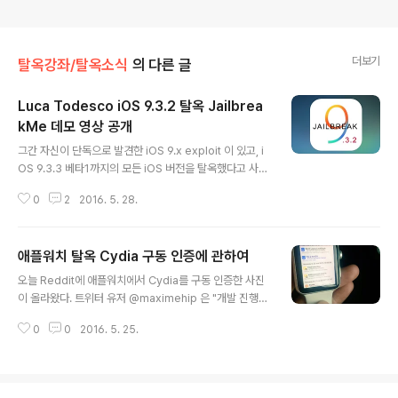
더보기
탈옥강좌/탈옥소식
의 다른 글
Luca Todesco iOS 9.3.2 탈옥 Jailbrea
kMe 데모 영상 공개
글 내용
그간 자신이 단독으로 발견한 iOS 9.x exploit 이 있고, i
OS 9.3.3 베타1까지의 모든 iOS 버전을 탈옥했다고 사진
으로 인증해왔으나 다수의 커뮤니티로 부터 '관종' 취급을
0
2
2016. 5. 28.
받던 이탈리안 해커 Luca Todesco가 실제 탈옥 인증 영
상을 공개했다. 영상속에서 Luca Todesco는 5년전 7
월, 지금은 '자율주행시스템'을 단독으로 개발한 레전드 해
애플워치 탈옥 Cydia 구동 인증에 관하여
커 '지오핫' 과 함께 양대 천재 해커라 불리던 코멕스(@co
글 내용
mex)가 공개했던 오리지널 JailbreakMe와 매우 유사한
오늘 Reddit에 애플워치에서 Cydia를 구동 인증한 사진
패턴의 탈옥 방식을 보인다. 모바일 Safari 브라우저로 접
이 올라왔다. 트위터 유저 @maximehip 은 "개발 진행
속 한 후 1클릭으로 Cydia가 설치되고 Cydia 실행 후 모
상황" 이라며 사진을 올렸다. 그러나, 탈옥에 '탈'짜만 알더
바일 터미널(MTerminal)을 설치하여 자신의 아이팟터치
0
0
2016. 5. 25.
라도 진위 유무에 관하여 매우 회의적이다. iOS와 엄연히
6세대 탈옥을 인증했다. 애플은..
다른 watch OS에서 Cydia를 구동하기 위해서는 1. wat
ch OS를 탈옥해야 하고(혹은 sideload로 올릴 수는 있
다.) 2. Cydia 패키지를 watch OS에 적합하게 리패키징