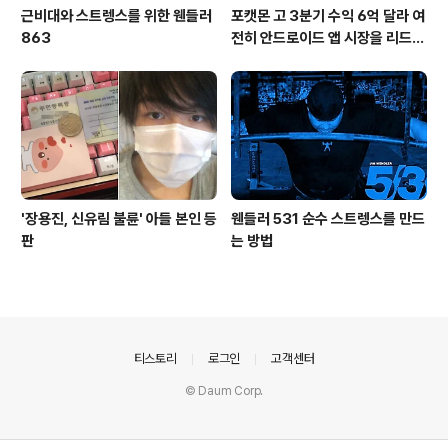
근비대와 스트렝스를 위한 웬들러
포캣몬 고 3분기 수익 6억 달라 여
863
전히 안드로이드 앱 시장을 리드
중이다.
'장용진, 신유림 불륜' 아들 본인 등
웬들러 531 순수 스트렝스를 만드
판
는 방법
의안내
티스토리
로그인
고객센터
© Daum Corp.