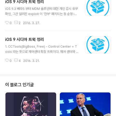
iOS 9 시디아 트윅 정리
글 내용
iOS 9.3 베타5 부터 MDM 솔루션에 대한 개인 감시 유무
확인, 그간 알려진 exploit 이 '전부' 패치되는 등 순정 iO
S의 보안이 대폭 향상됐습니다. 애플은 미국 정부로 부터
0
2
2016. 3. 27.
의 감시를 완전하게 벗어나기 위해 자체 아이클라우드 서
비를 준비중인데요. 이렇게 되면 애플로써는 비용을 절감
할 수도 있고, iOS 기기의 보안은 한층 더 강화될 것입니
iOS 9 시디아 트윅 정리
다. 그렇기에, 탈옥 배포가 빠른 시일은 기대하기 어렵지 않
글 내용
겠나? 싶습니다만, piracy 관련 영리를 목적으로 하는 3K
1. CCTools(BigBoss, Free) - Control Center + T
Assistant의 후원을 받는 Taig나 Pangu Team이 '중
ools 라는 뜻으로 제어센터 확장 트윅이다. 제어 센터와 알
국' 기반이기에 아이폰 SE의 중국 출시 후 빠른 시일내에
림센터를 모두 커스터마이징 할 수 있는 SimpleCenters
탈옥 배포를 목표로 하고 있다는 것 만큼은 확실해보입니
0
4
2016. 3. 21.
와 상당히 유사하다. 주요 특징으로는 CCSettings 등의
다. '시디아 비수기' 인 요즘 출시되는 트윅들도 뜸 ..
다른 제어센터 트윅들 처럼 제어센터에 토글을 확장할 수
있다. 2. MagicLabels(BigBoss, Free) - 앱, 폴더 라
벨 표기 색을 커스터마이징 할 수 있다. 3. ★★ Wolfram
(BigBoss, Free) - Wolfram은 iOS를 위한 빠른 충전
이 블로그 인기글
솔루션 중 하나로 케이블 충전시 저전력 모드로 가능한 빠
르게 충전을 하도록 돕는 트윅이다. 케이블을 제거하면 자
동으로 저전력 모드가 해제된다. 이 트윅은 아이폰을 밤새
충전..