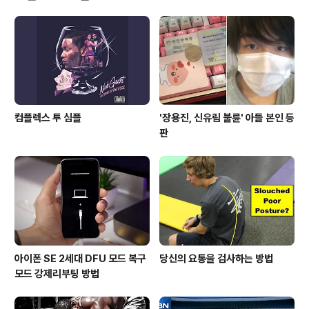
의 가격 정보와 스펙을 명시했다. • Huawei P9 Lite ($2
99, 34만9,830원) 5인치 1080p 디스플레이, 1.5GHz
스냅드래곤 650 칩셋, 2GB LPDDR3 RAM, 16GB 내
장 용량, 1,200만 화소 후면..
컴플렉스 투 심플
'장용진, 신유림 불륜' 아들 본인 등
판
아이폰 SE 2세대 DFU 모드 복구
당신의 요통을 검사하는 방법
모드 강제리부팅 방법