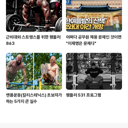
근비대와 스트렝스를 위한 웬들러
어쩌다 공무원 채용 문제인 것이면
863
"이재명은 문제다"
맨몸운동(칼리스테닉스) 초보자가
웬들러 531 프로그램
하는 5가지 큰 실수