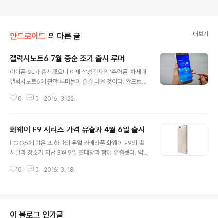
더보기
안드로이드
의 다른 글
갤럭시노트6 7월 중순 조기 출시 루머
글 내용
아이폰 SE가 출시됐으니 이제 삼성전자의 '주력폰' 차세대
갤럭시노트6에 관한 루머들이 슬슬 나올 것이다. 안드로이
드 OEMs에서 신제품을 발표하면 애플의 루머들이 쏟아지
0
0
2016. 3. 22.
고, 애플에서 신제품을 발표하면 안드로이드 OEMs 기기
들의 루머들이 등장한다. 매해 반복되는 패턴으로 이상할
것도 없고 신기할 것도 없는 전형적인 마케팅 전략 중 하나
화웨이 P9 시리즈 가격 유출과 4월 6일 출시
다. 삼성전자의 갤럭시노트6가 올해 7월 중순 경 조기 출
글 내용
시한다는 소식이다. 루머라기 보다는 거의 '발표' 에 가깝게
LG G5에 이은 또 하나의 듀얼 카메라폰 화웨이 P9의 출
확정적으로 '기사'를 썼는데 피드를 보니 처음 들어보는 국
시일과 장소가 지난 3월 9일 초대장과 함께 유출됐다. 약
내 매체 '더 벨'이라는 곳에서 삼성전자 관계자로 부터 확인
간 촌스러운 디자인에 이게 팩트 맞나? 싶을 정도로 의심이
됐고 요약하자면 - 출시일은 7월 중순이다.- 코드네임이
0
0
2016. 3. 18.
가기는 했으나 유출된 초대장에 따르면 4월 6일 런던에서
Grace 다.- 안드로이드 N을 탑재한다. 딱 3 마디다. 의아
공개될 예정으로 알려졌다. 오늘 오포마트(Oppomart)에
한 부분이 구글이 ..
화웨이 P9 시리즈가 올라왔고, 출시일과 구체적인 가격 정
보까지 기재됐다. 오포마트는 화웨이 P9이 4월 6일 공개
될 것이고 P9 시리즈인 기본형 P9, Max, Lite 3가지 모델
이 블로그 인기글