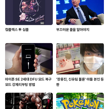
다. 아이폰 SE 스펙 Ca..
컴플렉스 투 심플
부끄러운 줄을 알아야지
아이폰 SE 2세대 DFU 모드 복구
'장용진, 신유림 불륜' 아들 본인 등
모드 강제리부팅 방법
판