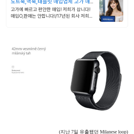
노트북,맥북,태블릿 매입업체 고가 매
입 회사
고가에 빠르고 편안한 매입! 저희가 삽니다!
매입O,판매는 안합니다!/17년된 회사 저희가
고객님의 노트북/맥북/태블릿PC(2015년식
이후)를 삽니다!매입해요/판매X
(지난 7일 유출됐던
Milanese loop
)