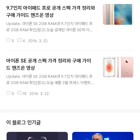
9.7인치 아이패드 프로 공개 스펙 가격 정리와
구매 가이드 핸즈온 영상
글 내용
Update. 아이폰 SE 2GB RAM과 9.7인치 아이패드 프
로 2GB RAM 확인(참고) 오늘 공개된 아이폰 SE에 이어
아마도, 아이폰 SE 다음으로 많은 분들께서 관심을 갖지 싶
0
4
2016. 3. 22.
은 '9.7인치 아이패드 프로(iPad Pro 9.7-inch)' 입니다.
이것도 딱히 할 말이 없을 정도로 그간 알려진 루머, 예상들
과 100% 일치했기 때문에 트친님들과 블로그 구독자님들
아이폰 SE 공개 스펙 가격 정리와 구매 가이
께서는 이미 잘 알고 계시겠습니다만, 어쨌거나 잡소리 늘
어 놓기 전에 '관례 상' 스펙, 가격 부터 한 눈에 정리해보도
드 핸즈온 영상
글 내용
록 하겠습니다. 안드로이드 베스트 테블렛들과 아이패드
Update. 아이폰 SE 2GB RAM과 9.7인치 아이패드 프
프로 9.7인치 스펙 비교 CategoryHTC Nexus 9Goo
로 2GB RAM 확인(참고) 오늘 애플 3월 프레스 이벤트를
gle Pixel CGalaxy Tab S2 9.7iPad Pro 9.7-inchO
통해서 4인치 아이폰 SE, 9.7인치 아이패드 프로와 함께 i
perating ..
0
15
2016. 3. 22.
OS 9.3 정식, OS X 10.11.4 정식, watchOS 2.2 정식, t
vOS 9.2 정식이 배포됐습니다. 하나씩 하나씩 천천히 짚
어보기로 하고, 그 첫번째는 많은 분들께서 관심을 갖고 계
시는 애플의 "4인치로의 회귀" 아이폰 SE 입니다. 트친님
들과 블로그 구독자분들께서는 이미 아이폰 SE(iPhone S
이 블로그 인기글
E)에 관한 '모든 것'을 알고 계실텐데요. 그간 소개해드렸던
루머, 예상과 100% 일치했습니다. 잡소리 늘어 놓기 전에
우선 스펙, 가격 부터 한눈에 정리해보자면 아래와 같습니