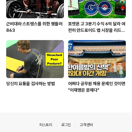
근비대와 스트렝스를 위한 웬들러
포캣몬 고 3분기 수익 6억 달라 여
863
전히 안드로이드 앱 시장을 리드
중이다.
당신의 요통을 검사하는 방법
어쩌다 공무원 채용 문제인 것이면
"이재명은 문제다"
의안내
티스토리
로그인
고객센터