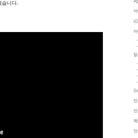
A
겠습니다.
아
i
아
탈
G
안
안
팩
안