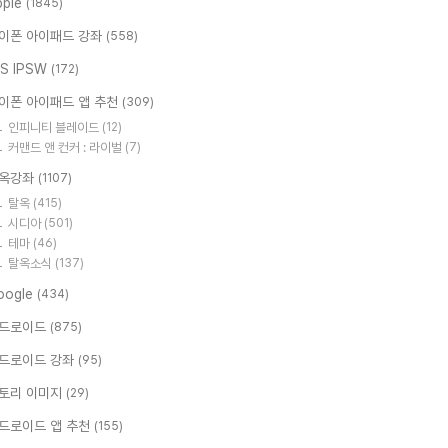
pple
(1845)
이폰 아이패드 강좌
(558)
OS IPSW
(172)
이폰 아이패드 앱 추천
(309)
인피니티 블레이드
(12)
커맨드 앤 컨커 : 라이벌
(7)
옥강좌
(1107)
탈옥
(415)
시디아
(501)
테마
(46)
탈옥소식
(137)
oogle
(434)
드로이드
(875)
드로이드 강좌
(95)
토리 이미지
(29)
드로이드 앱 추천
(155)