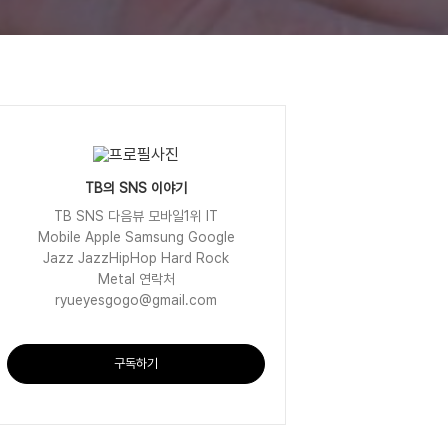
TB의 SNS 이야기
TB SNS 다음뷰 모바일1위 IT
Mobile Apple Samsung Google
Jazz JazzHipHop Hard Rock
Metal 연락처
ryueyesgogo@gmail.com
구독하기