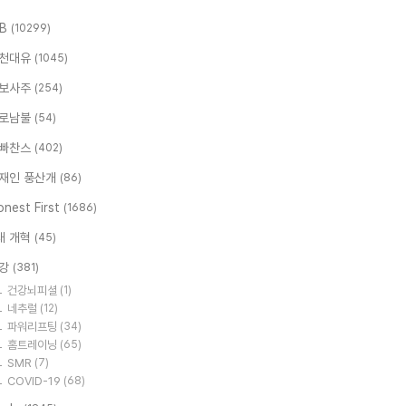
.B
(10299)
천대유
(1045)
보사주
(254)
로남불
(54)
빠찬스
(402)
재인 풍산개
(86)
nest First
(1686)
대 개혁
(45)
강
(381)
건강뇌피셜
(1)
네추럴
(12)
파워리프팅
(34)
홈트레이닝
(65)
SMR
(7)
COVID-19
(68)