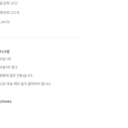
팅강좌
(62)
페이퍼
(223)
T
(463)
지사항
바일 1위
바일1위 랭크
명록에 질문 안받습니다.
고성 댓글 예외 없이 블럭처리 합니다.
chives