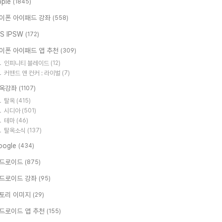
pple
(1845)
이폰 아이패드 강좌
(558)
OS IPSW
(172)
이폰 아이패드 앱 추천
(309)
인피니티 블레이드
(12)
커맨드 앤 컨커 : 라이벌
(7)
옥강좌
(1107)
탈옥
(415)
시디아
(501)
테마
(46)
탈옥소식
(137)
oogle
(434)
드로이드
(875)
드로이드 강좌
(95)
토리 이미지
(29)
드로이드 앱 추천
(155)