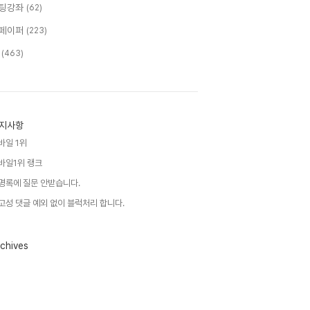
팅강좌
(62)
페이퍼
(223)
T
(463)
지사항
바일 1위
바일1위 랭크
명록에 질문 안받습니다.
고성 댓글 예외 없이 블럭처리 합니다.
chives