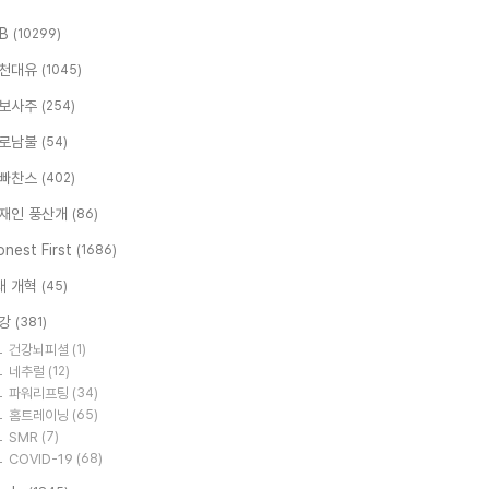
.B
(10299)
천대유
(1045)
보사주
(254)
로남불
(54)
빠찬스
(402)
재인 풍산개
(86)
nest First
(1686)
대 개혁
(45)
강
(381)
건강뇌피셜
(1)
네추럴
(12)
파워리프팅
(34)
홈트레이닝
(65)
SMR
(7)
COVID-19
(68)