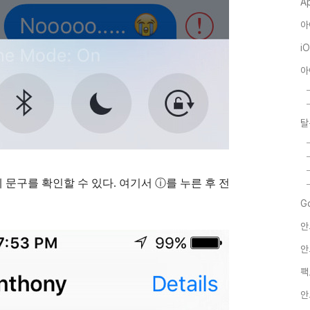
A
아
i
아
탈
문구를 확인할 수 있다. 여기서 ⓘ를 누른 후 전
G
안
안
팩
안