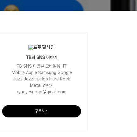
TB의 SNS 이야기
TB SNS 다음뷰 모바일1위 IT
Mobile Apple Samsung Google
Jazz JazzHipHop Hard Rock
Metal 연락처
ryueyesgogo@gmail.com
구독하기