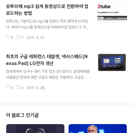
유투브에 mp3 쉽게 동영상으로 전환하여 업
로드하는 방법
글 내용
유투브는 기본적으로 mp3를 업로드 하지 못하게 되어있
다. 따라서 mp3를 동영상으로 바꿔야지만 업로드가 가능
하다. 가장 원시적인 방법으로는 윈도우에 기본적으로 내
9
7
2011. 3. 31.
장되어 있는 MovieMaker를 이용하는 방법과 알씨를 이
용하는 방법이 있다. 그 외에 파일 확장자명을 선택하여 m
p3 to flv 또는 mp3 to mp4 등으로 변환할 수 있다. 만
최초의 구글 레퍼런스 테블렛, 넥서스패드(N
약, 자신이 원하는 사진을 mp3에 첨부하여 동영상으로 만
들고 싶을때는 베가스라는 프로그램을 사용하면 된다. 이
exus Pad) LG전자 생산
글 내용
번에 소개하는 내용은 이런 프로그램 사용없이 간단하게
전세계에서 인구수 대비 가장 많은 안드로이드 운영체제를
유투브에 mp3를 동영상으로 전환하여 올리는 방법에 대
사용중인 한국에 대한 구글의 애정은 각별하다. 구글은 현
해서 알아보고자 한다. Step1. mp32tube 접속 http://w
재 대부분의 서비스를 한글화로 제공중이며, 모든 서비스
ww.mp32tube.com/ 에 접속한다. 사용법은 어렵지 않
5
6
2011. 3. 28.
의 한글화 작업을 진행중이라고 밝혔다. Mobile-Revie
으니, 이후..
w 의 Eldar Murtazin.은 오늘 아침 LG에서 구글의 최신
테블렛인 Nexus Tablet을 생산한다는 루머를 접수했다
고 밝혔다. 그는 구글에서 LG와 Nexus Tablet의 파트너
쉽을 채결할 것이고 레퍼런스 제품을 생산할 것이라고 주
이 블로그 인기글
장했다. 이러한 내용들은 BGR Report 에서도 보도하고
있다. 만약 사실이라면 굉장히 흥미로운 일이다. 한국에서
안드로이드 운영체제를 보급하는 결정적인 역할을 했던 삼