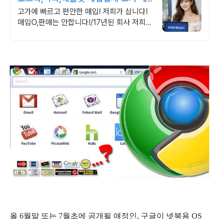
입 회사
고가에 빠르고 편안한 매입! 저희가 삽니다!
매입O,판매는 안합니다!/17년된 회사 저희가
고객님의 노트북,맥북,태블릿PC를 삽니다!
매입O판매X /2015년식이후
올 6월말 또는 7월초에 공개될 얘정인, 구글이 넷북용 OS