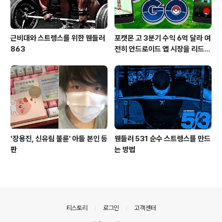
근비대와 스트렝스를 위한 웬들러
포캣몬 고 3분기 수익 6억 달라 여
863
전히 안드로이드 앱 시장을 리드
중이다.
'장용진, 신유림 불륜' 아들 본인 등
웬들러 531 순수 스트렝스를 만드
판
는 방법
의안내
티스토리
로그인
고객센터