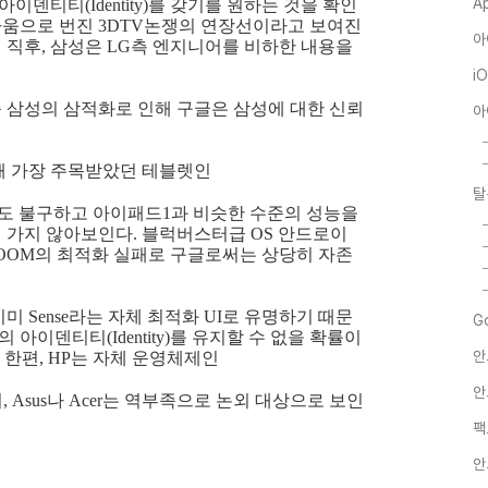
A
이덴티티(Identity)를 갖기를 원하는 것을 확인
 싸움으로 번진 3DTV논쟁의 연장선이라고 보여진
아
된 직후, 삼성은 LG측 엔지니어를 비하한 내용을
i
보여준 삼성의 삼적화로 인해 구글은 삼성에 대한 신뢰
아
 올해 가장 주목받았던 테블렛인
탈
도 불구하고 아이패드1과 비슷한 수준의 성능을
가지 않아보인다. 블럭버스터급 OS 안드로이
XOOM의 최적화 실패로 구글로써는 상당히 자존
이미 Sense라는 자체 최적화 UI로 유명하기 때문
G
 아이덴티티(Identity)를 유지할 수 없을 확률이
안
 한편, HP는 자체 운영체제인
안
 Asus나 Acer는 역부족으로 논외 대상으로 보인
팩
안