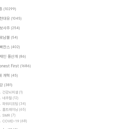
.B
(10299)
천대유
(1045)
보사주
(254)
로남불
(54)
빠찬스
(402)
재인 풍산개
(86)
nest First
(1686)
대 개혁
(45)
강
(381)
건강뇌피셜
(1)
네추럴
(12)
파워리프팅
(34)
홈트레이닝
(65)
SMR
(7)
COVID-19
(68)