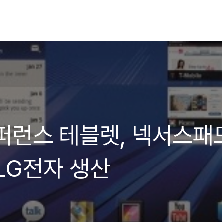
퍼런스 테블렛, 넥서스패
) LG전자 생산