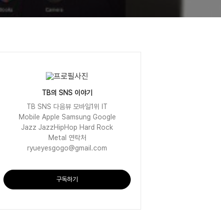
TB의 SNS 이야기
TB SNS 다음뷰 모바일1위 IT
Mobile Apple Samsung Google
Jazz JazzHipHop Hard Rock
Metal 연락처
ryueyesgogo@gmail.com
구독하기