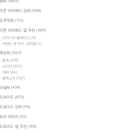
pple
(1845)
이폰 아이패드 강좌
(558)
OS IPSW
(172)
이폰 아이패드 앱 추천
(309)
인피니티 블레이드
(12)
커맨드 앤 컨커 : 라이벌
(7)
옥강좌
(1107)
탈옥
(415)
시디아
(501)
테마
(46)
탈옥소식
(137)
oogle
(434)
드로이드
(875)
드로이드 강좌
(95)
토리 이미지
(29)
드로이드 앱 추천
(155)