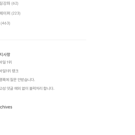
팅강좌
(62)
페이퍼
(223)
T
(463)
지사항
바일 1위
바일1위 랭크
명록에 질문 안받습니다.
고성 댓글 예외 없이 블럭처리 합니다.
chives