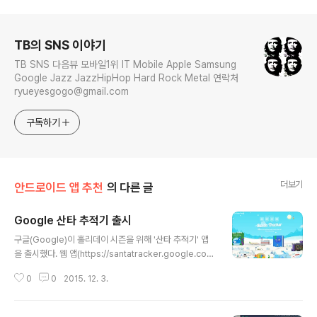
로그 정보
TB의 SNS 이야기
TB SNS 다음뷰 모바일1위 IT Mobile Apple Samsung
Google Jazz JazzHipHop Hard Rock Metal 연락처
ryueyesgogo@gmail.com
구독하기
더보기
안드로이드 앱 추천
의 다른 글
Google 산타 추적기 출시
글 내용
구글(Google)이 홀리데이 시즌을 위해 '산타 추적기' 앱
을 출시했다. 웹 앱(https://santatracker.google.co
m/#village)과 안드로이드 앱(Google Play Store)으
0
0
2015. 12. 3.
로 출시된 산타 추적기는 제트 추진기, 풍선껌 굴리기, 로켓
썰매 게임 등의 간단한 게임을 제공하고 구글의 저가형 VR
구글 카드보드(Google Cardboard)도 지원한다. 12월