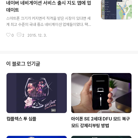
네이버 네비게이션 서비스 출시 지도 앱에 업
24일에는 이벤트도 예정되어 있는데, 일본과 비교했을 때
일본은 '곳곳'을 방문하는 반면 한국은 (현재)서울만 지원
데이트
글 내용
한다. ▲ T.B의 SNS 이야기 블로그의 모든 글은 저작권법
스마트폰 크기가 커지면서 직격을 받은 시장이 있다면 세
의 보호를 받습니다. 어떠한 상업적인 이용도 허가하지 않
계 최고 수준의 국내 중소 네비게이션 업체들이었다. 택시
으며, 이용(불펌)허락을 하지 않습니다.▲ 사전협의 없이
기사들을 중심으로 7인치 갤럭시탭이 어필했고, 삼성이 대
본 콘텐츠(기사, 이미지)의 무..
0
2
2015. 12. 3.
화면 페블렛 갤럭시노트를 들고 나오자 이제 더이상 소비
자들은 외장형 네비게이션 또는 매립형 네비게이션을 구매
할 필요도 없을 뿐만 아니라 매번 귀찮게 USB 또는 DVD
가 아닌 더 편리한 유비쿼터스 네트워크망(3G, LTE 등)을
통해서 업데이트도 할 수 있다. 이런 추세를 중소기업 죽이
이 블로그 인기글
기라 비판하지는 않는다. 이 부분은 '적응과 도태'의 문제지
'상생'의 문제는 아니다. 물론 기업들이 중소 업체와 협업으
로(데이터 및 인프라 구축) 상생한다면 더 할 나위 없겠으
나 이 또한 소비자가 관여할 부분은 못된다. 네이버(Nave
r)에서도 네비게이션 앱을..
컴플렉스 투 심플
아이폰 SE 2세대 DFU 모드 복구
모드 강제리부팅 방법