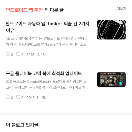
더보기
안드로이드 앱 추천
의 다른 글
안드로이드 자동화 앱 Tasker 퇴출 된 2가지
이유
글 내용
'tb sns'에서도 추천하는, 안드로이드 유저라면 당연히 써
야 하는, 자동화(매크로) 앱 'tasker'가 구글 플레이 스토
어로 부터 퇴출 됐다. 왓더퍼킹이다. 퇴출 사유는 2가지다.
0
2
2015. 11. 18.
첫째, 구글의 가이드라인을 따르지 않았다는 것이다. task
er는 구글이 제시중인 Whitelisting 가이드 라인 위반으
로 GCM high-priority messages 를 쓰지 않았다는
구글 플레이북 코믹 북에 최적화 업데이트
것이 이유다.(참고: Example Use Cases for Whitelis
글 내용
ting) tasker 개발자가 의심하는 부분은 안드로이드 마쉬
iOS 용으로는 ComicGlass(안드로이드 출시명 코믹스
멜로우를 지원하는 tasker beta 4.8 에서 REQUEST_I
크린) 등의 코믹 북(만화) 뷰어가 있는데요. 이제 따로 별도
GNORE_BATTERY_OPTIMIZATIONS 이 오직 인스
로 구매할 필요 없이 구글 플레이북을 이용해도 되겠습니
턴트 메시징 채팅 앱 또는 VOIP(음성통화)에만 쓰도록 제
0
0
2015. 11. 15.
다. 안드로이드 공식 블로그에서 구글 플레이북이 코믹 북
한 되..
에 최적화 됐다는 업데이트 공지를 했습니다. 일반적인 뷰
어 기능(줌인-아웃 등)을 모두 포함합니다. Source: Goo
gle Play Books(Store), Via: Android Official Blog
▲ T.B의 SNS 이야기 블로그의 모든 글은 저작권법의 보
이 블로그 인기글
호를 받습니다. 어떠한 상업적인 이용도 허가하지 않으며,