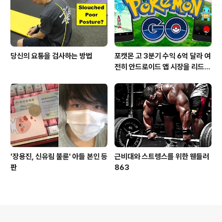
당신의 요통을 검사하는 방법
포캣몬 고 3분기 수익 6억 달라 여
전히 안드로이드 앱 시장을 리드
중이다.
'장용진, 신유림 불륜' 아들 본인 등
근비대와 스트렝스를 위한 웬들러
판
863
의안내