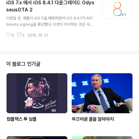
iOS 7.x 에서 iOS 8.4.1 다운그레이드 Odys
서 탈옥한 iOS 9.0.2 16GB 아이폰5의 탈옥 전후를 비교
했다. 탈옥되지 않은 아이폰5의 부팅 속도는 38.9초였고
seusOTA 2
글 내용
탈옥된 아이폰5의 부팅 속도는 51.2초였다. 앱 실행, 멀티
이번달 초, 애플이 iOS 9을 배포하면서 iOS 8.4.1의 API
태스킹, Siri 구동 또한 탈옥되지 않은 기기가 약간 미세하
tickets signing을 중단했다. 이것이 의미하는 것은 사용
게 더 빨랐다. 'Aㅏ.. 그래.. 그렇다 카더라.. 외쿡 매체에서
자들은 더이상 iOS 8.4.1로의 다운그레이드가 불가하다.
이런 말씀을 하셨다니..' 가 ..
0
2
2015. 10. 21.
(TinyUmbrella 등으로 SHSH Blobs를 백업했다 할 지
라도, 다운그레이드를 지원하는 툴이 지원을 해야 다운그
레이드가 가능하다.) 그러나, 만약 현재 아이폰5, 아이폰5
C, 아이폰4S, 아이패드3, 아이패드2를 사용중이라면 이
제 iOS 8.4.1로 다운그레이드 할 수 있게 됐다. 커맨드 라
이 블로그 인기글
인 툴(command line tool)을 통해서 iOS 8.x 로 부터 i
OS 6.1.3으로의 다운그레이드를 지원했던 OdysseusO
TA가 이 툴에 관한 새로운 버전을 배포했다. Odysseus
OTA2로, 아이..
컴플렉스 투 심플
부끄러운 줄을 알아야지