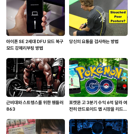
아이폰 SE 2세대 DFU 모드 복구
당신의 요통을 검사하는 방법
모드 강제리부팅 방법
근비대와 스트렝스를 위한 웬들러
포캣몬 고 3분기 수익 6억 달라 여
863
전히 안드로이드 앱 시장을 리드
중이다.