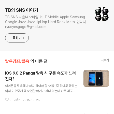
TB의 SNS 이야기
TB SNS 다음뷰 모바일1위 IT Mobile Apple Samsung
Google Jazz JazzHipHop Hard Rock Metal 연락처
ryueyesgogo@gmail.com
구독하기
더보기
탈옥강좌/탈옥
의 다른 글
iOS 9.0.2 Pangu 탈옥 시 구동 속도가 느려
진다?
글 내용
아이폰을 탈옥해야 하지 말아야 할 '이유' 중 하나로 꼽히는
여러 이유중에 좀 당연한 얘기가 하나 있는데 바로 퍼포먼
스 저하다. 이는 사실일 수도 있고, 아닐 수도 있다. 애플을
0
2
2015. 10. 21.
전문으로 다루는 해외 매체 중 Cult Of Mac에서 유투브
계정(iAppleBytes)에서 올린 real-test 영상을 소개하
면서 '사실'이라 주장했다. 동영상에서는Pangu 툴을 통해