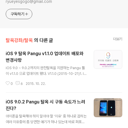
ryueyesgogo@gmail.com
구독하기
더보기
탈옥강좌/탈옥
의 다른 글
iOS 9 탈옥 Pangu v1.1.0 업데이트 배포와
변경사항
글 내용
iOS 9.0 ~ 9.0.2까지의 완전탈옥을 지원하는 Pangu 툴
이 v1.1.0 으로 업데이트 됐다. V1.1.0 (2015-10-21)1. Im
prove the success rate and reliability of jailbrea
0
6
2015. 10. 22.
k program for 64bit devices(탈옥 성공률과 64비트
기기 탈옥에 관한 적합성 향상)2. Optimize backup pr
ocess and improve jailbreak speed, and fix an i
iOS 9.0.2 Pangu 탈옥 시 구동 속도가 느려
ssue that leads to fail to jailbreak due to low dis
k space in Windows.(백업 프로세서 최적화와 탈옥 속
진다?
글 내용
도향상 및 윈도우에서 적은 디스크 여유 공간이 원인이 되
아이폰을 탈옥해야 하지 말아야 할 '이유' 중 하나로 꼽히는
는 탈옥 실패 이슈 수정)3. Fix ..
여러 이유중에 좀 당연한 얘기가 하나 있는데 바로 퍼포먼
스 저하다. 이는 사실일 수도 있고, 아닐 수도 있다. 애플을