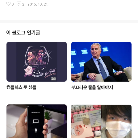
0
2
2015. 10. 21.
전문으로 다루는 해외 매체 중 Cult Of Mac에서 유투브
계정(iAppleBytes)에서 올린 real-test 영상을 소개하
면서 '사실'이라 주장했다. 동영상에서는Pangu 툴을 통해
서 탈옥한 iOS 9.0.2 16GB 아이폰5의 탈옥 전후를 비교
했다. 탈옥되지 않은 아이폰5의 부팅 속도는 38.9초였고
이 블로그 인기글
탈옥된 아이폰5의 부팅 속도는 51.2초였다. 앱 실행, 멀티
태스킹, Siri 구동 또한 탈옥되지 않은 기기가 약간 미세하
게 더 빨랐다. 'Aㅏ.. 그래.. 그렇다 카더라.. 외쿡 매체에서
이런 말씀을 하셨다니..' 가 ..
컴플렉스 투 심플
부끄러운 줄을 알아야지