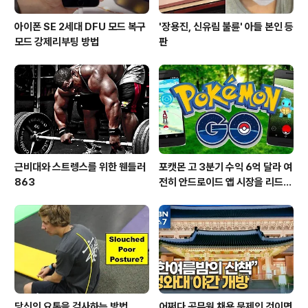
아이폰 SE 2세대 DFU 모드 복구
'장용진, 신유림 불륜' 아들 본인 등
모드 강제리부팅 방법
판
근비대와 스트렝스를 위한 웬들러
포캣몬 고 3분기 수익 6억 달라 여
863
전히 안드로이드 앱 시장을 리드
중이다.
당신의 요통을 검사하는 방법
어쩌다 공무원 채용 문제인 것이면