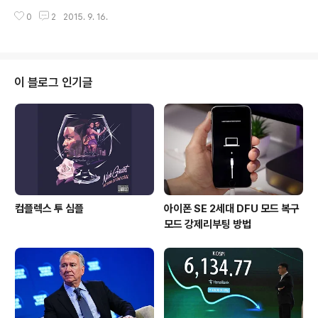
는 중인 현대자동차가 최신 기술의 접목체인 무려 그란투
의 자질'이다. 테일러 스위..
0
2
2015. 9. 16.
리스모 슈퍼카 N 2025 비전(N 2025 Vision Gran Tur
ismo)을 공개했다. 2015 프랑크푸르트 모터쇼(IAA, Int
ernationale Automobil-Ausstellung)에서 선보인 N
2015는 현대미국디자인센터에서 디자인을 맡았고, 남양
연구소 고성능차개발센터의 고성능차 기술, 환경기술센터
이 블로그 인기글
의 친환경 기술, 사운드디자인 리서치랩의 사운드 디자인
기술의 총 집약체다. N2015의 특징으로는 내연기관이 아
닌, '수쇼연료전지'라는 것이다. 듀얼 연료전지 스택으로 5
00kW(680ps)과 제동 시 발생하는 회생..
컴플렉스 투 심플
아이폰 SE 2세대 DFU 모드 복구
모드 강제리부팅 방법