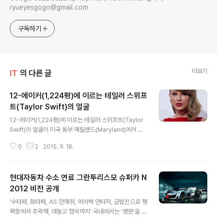
ryueyesgogo@gmail.com
구독하기
더보기
IT
의 다른 글
12-에이커(1,224평)에 이르는 테일러 스위프
트(Taylor Swift)의 얼굴
글 내용
12-에이커(1,224평)에 이르는 테일러 스위프트(Taylor
Swift)의 얼굴이 미국 동부 메릴랜드(Maryland)에서 열
린 Summers Farm Harvest Festival 에 등장했다. 19
0
2
2015. 9. 18.
89년생(한국나이 27세)이자 '모든 곡을 직접 작사 작곡'
하는 싱어송라이터, 올드-팝 스타가 머리 위에 "Dare to
be different"라는 문구를 포함하여 마이크를 잡고 노래
현대자동차 수소 연료 그란투리스모 슈퍼카 N
를 부르는 모습의 미로로 구성됐다. 테일러 스위프트가 큰
인기를 끄는 이유는 '외모(특히 테일러 스위프트의 얼굴이
2012 비전 공개
글 내용
구글 검색 핫키워드이기도 하다.)'도 한 몫 하지만 '인성' 때
'수타페, 화타페, AS 안해줘, 에어백 안터저, 급발진으로 팽
문이다. '기부' 이런것 다 떠나서(기부를 하는 공인들은 많
목항에서 추락해, 대놓고 협박까지' 국내에서는 '깽판'을 치
다.), 테일러 스위프트를 높게 평가하는 부분은 '공인으로써