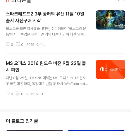
IT
의 다른 글
스타크래프트2 3부 공허의 유산 11월 10일
출시 사전구매 시작
글 내용
블로그를 보면 아시겠습니다만, 취미생활이 '블로그와 운
동'인지라 본업을 제한다면 거의 다른 시간이 나질 않습니
다. 특히 게임으로 시간을 쓸 여유는 거의 없죠. 모바일 게
0
0
2015. 9. 14.
임을 할 때는 체어형 사이클을 40분 이상 타야할 때? 정도
고, 따로 게임을 위해서 시간을 내지는 않습니다. 물론, 드
라마 연극 영화 보는건 되는데 게임은 안된다는 희안한 여
MS 오피스 2016 윈도우 버전 9월 22일 출
가부(여성가족부)의 논리는 말이 안되구요. 게임도 하나의
취미 생활이자 개인 취향이라는 입장입니다. 그중에서 '영
시 확인
글 내용
화 보는 셈' 치고 진드감치 하는 게임이 있는데, 바로 스타
지난 8월 25일, TB SNS에서는 MS 오피스 2016 윈도
크래프트(StarCraft II)입니다. 1편, 2편 모두 스토리 모드
우 버전에 관하여, 독일에 기반들 둔 매체 WinFuture.de
엔딩을 했는데요. 3부 공허의 유산(Legacy Of Void)를
가 MS 내부 제보자가 자사 인트라넷(외부 인터넷이 차단
기다리는 중입니다. 그 스타크래프트2 3부 공허의 유산(St
0
0
2015. 9. 11.
된 망내 네트워크)에 올라온 MS 오피스 출시일에 관한 스
a..
크린샷을 소개했고, 아울러 출시일이 9월 22일이라 전한
적이 있다. 오늘 MS에서는 자사 블로그를 통해서 22일 오
피스 2016 윈도우용을 출시한다고 밝혔다. 윈도우 2016
은 오피스 365 사용자들에게는 무료로 제공할 것이라 밝
이 블로그 인기글
혔다. 윈도우 보다 맥 용으로 먼저 출시된 오피스 2016은
MS발 '연속성' 클라우드 동기화를 지원한다. 즉, 쓰던 문서