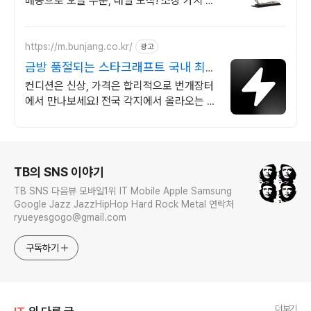
배송으로 오늘 주문, 내일 도착! 소장 가치 높
은 희귀템부터 실용성까지. 나만의 컬렉션을
쿠팡에서 시작!
https://m.bunjang.co.kr/
광고
금방 품절되는 스타크래프트 국내 최대
브랜드 중고거래
컨디션은 신상, 가격은 합리적으로 번개장터
에서 만나보세요! 전국 각지에서 올라오는 전
국구 최다 상품 매일 10만 개 이상의 신규 상
품 업로드
로그 정보
TB의 SNS 이야기
TB SNS 다음뷰 모바일1위 IT Mobile Apple Samsung
Google Jazz JazzHipHop Hard Rock Metal 연락처
ryueyesgogo@gmail.com
구독하기
더보기