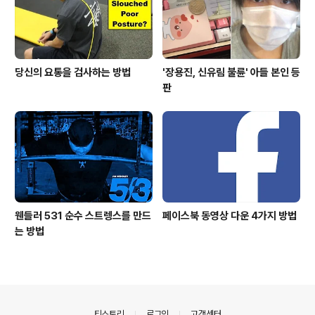
당신의 요통을 검사하는 방법
'장용진, 신유림 불륜' 아들 본인 등
판
웬들러 531 순수 스트렝스를 만드
페이스북 동영상 다운 4가지 방법
는 방법
의안내
티스토리
로그인
고객센터