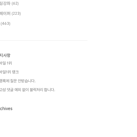
팅강좌
(62)
페이퍼
(223)
T
(463)
지사항
바일 1위
바일1위 랭크
명록에 질문 안받습니다.
고성 댓글 예외 없이 블럭처리 합니다.
chives