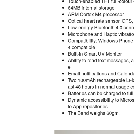
Touch-enabled TFT full-colour 
64MB internal storage
ARM Cortex M4 processor
Optical heart rate sensor, GPS,
Low-energy Bluetooth 4.0 conne
Microphone and Haptic vibrat
Compatibility: Windows Phone 8
4 compatible
Built-in Smart UV Monitor
Ability to read text messages,
e
Email notifications and Calenda
Two 100mAh rechargeable Li-Ion 
ast 48 hours in normal usage c
Batteries can be charged to full
Dynamic accessibility to Micr
le App repositories
The Band weighs 60gm.