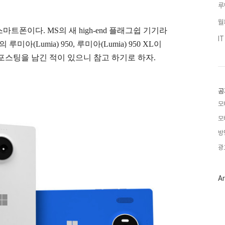
루
월
폰이다. MS의 새 high-end 플래그쉽 기기라
I
 의
루미아(Lumia) 950, 루미아(Lumia) 950 XL이
 포스팅을 남긴 적이 있으니 참고 하기로 하자.
공
모
모
방
광
Ar