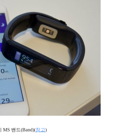
 밴드(Band)(
참고
)