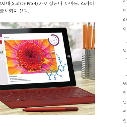
A
(Surface Pro 4)'가 예상된다. 아마도, 스카이
아
 출시되지 싶다.
i
아
탈
G
안
안
팩
안