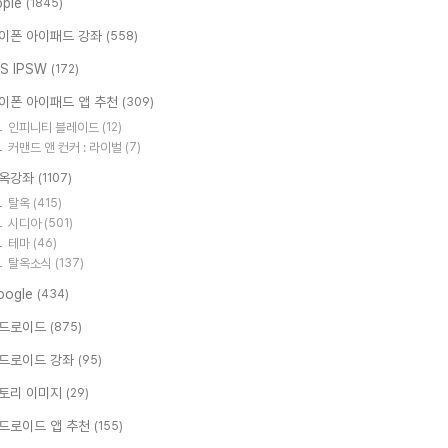
pple
(1845)
이폰 아이패드 강좌
(558)
OS IPSW
(172)
이폰 아이패드 앱 추천
(309)
인피니티 블레이드
(12)
커맨드 앤 컨커 : 라이벌
(7)
옥강좌
(1107)
탈옥
(415)
시디아
(501)
테마
(46)
탈옥소식
(137)
oogle
(434)
드로이드
(875)
드로이드 강좌
(95)
토리 이미지
(29)
드로이드 앱 추천
(155)