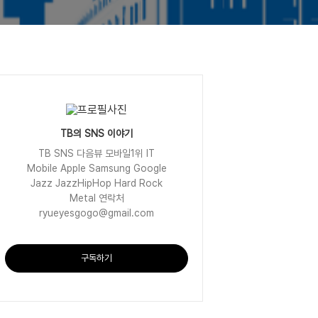
TB의 SNS 이야기
TB SNS 다음뷰 모바일1위 IT
Mobile Apple Samsung Google
Jazz JazzHipHop Hard Rock
Metal 연락처
ryueyesgogo@gmail.com
구독하기