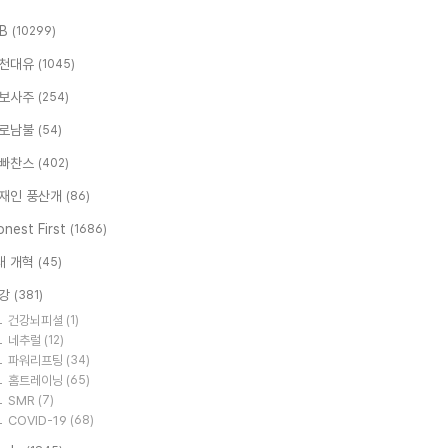
.B
(10299)
천대유
(1045)
보사주
(254)
로남불
(54)
빠찬스
(402)
재인 풍산개
(86)
nest First
(1686)
대 개혁
(45)
강
(381)
건강뇌피셜
(1)
네추럴
(12)
파워리프팅
(34)
홈트레이닝
(65)
SMR
(7)
COVID-19
(68)