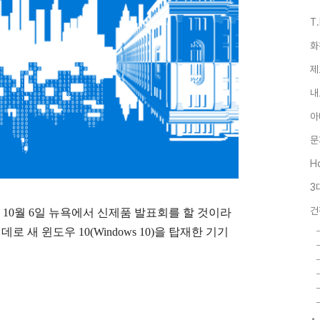
T
화
제
내
아
문
Ho
3
건
S)가 10월 6일 뉴욕에서 신제품 발표회를 할 것이라
 새 윈도우 10(Windows 10)을 탑재한 기기