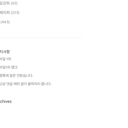
팅강좌
(62)
페이퍼
(223)
T
(463)
지사항
바일 1위
바일1위 랭크
명록에 질문 안받습니다.
고성 댓글 예외 없이 블럭처리 합니다.
chives