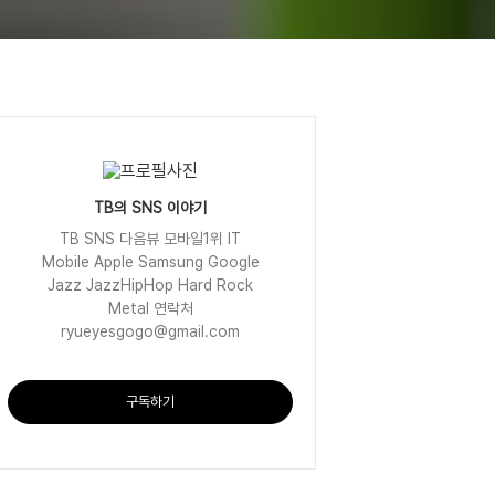
TB의 SNS 이야기
TB SNS 다음뷰 모바일1위 IT
Mobile Apple Samsung Google
Jazz JazzHipHop Hard Rock
Metal 연락처
ryueyesgogo@gmail.com
구독하기