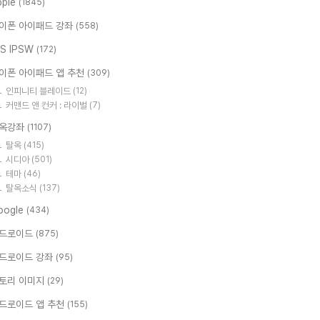
pple
(1845)
이폰 아이패드 강좌
(558)
OS IPSW
(172)
이폰 아이패드 앱 추천
(309)
인피니티 블레이드
(12)
커맨드 앤 컨커 : 라이벌
(7)
옥강좌
(1107)
탈옥
(415)
시디아
(501)
테마
(46)
탈옥소식
(137)
oogle
(434)
드로이드
(875)
드로이드 강좌
(95)
토리 이미지
(29)
드로이드 앱 추천
(155)