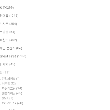
.B
(10299)
천대유
(1045)
보사주
(254)
로남불
(54)
빠찬스
(402)
재인 풍산개
(86)
nest First
(1686)
대 개혁
(45)
강
(381)
건강뇌피셜
(1)
네추럴
(12)
파워리프팅
(34)
홈트레이닝
(65)
SMR
(7)
COVID-19
(68)