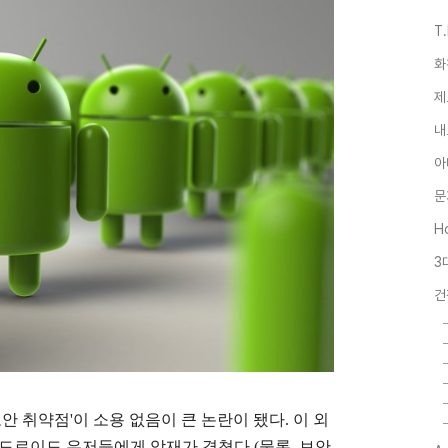
T
화
제
내
아
문
Ho
3
건
t 보안 취약점'이 소용 없음이 큰 논란이 됐다. 이 외
안드로이드 유저들에게 악재가 겹쳤다.(물론, 보안