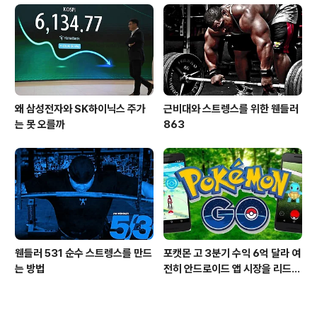
왜 삼성전자와 SK하이닉스 주가
근비대와 스트렝스를 위한 웬들러
는 못 오를까
863
웬들러 531 순수 스트렝스를 만드
포캣몬 고 3분기 수익 6억 달라 여
는 방법
전히 안드로이드 앱 시장을 리드
중이다.