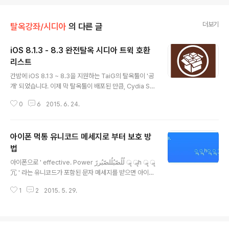
더보기
탈옥강좌/시디아
의 다른 글
iOS 8.1.3 - 8.3 완전탈옥 시디아 트윅 호환
리스트
글 내용
간밤에 iOS 8.13 ~ 8.3을 지원하는 TaiG의 탈옥툴이 '공
개' 되었습니다. 이제 막 탈옥툴이 배포된 만큼, Cydia Su
bstrate 문제로 대부분의 Cydia tweak들이 호환되지
0
6
2015. 6. 24.
않습니다. 현재 JB 개발자들은 빠르게 8.3 호환 업데이트
를 진행 중으로 아래의 리스트를 참고하여, TB SNS에서
제공중인 이전 '시디아 트윅 최적화' 작업을 참고 혹은 본인
아이폰 먹통 유니코드 메세지로 부터 보호 방
에 맞는 탈옥 환경을 구축하면 되겠습니다. 아래의 리스트
는 'Google Spreadsheets'를 통해서 실시간으로 업데
법
글 내용
이트 되는 중이니, 이 글을 읽는 시점이 글 쓴 시점과 차이
아이폰으로 ' effective. Power لُلُصّبُلُلصّبُررً ॣ ॣh ॣ ॣ
가 나면 구글 문서를 통해서 확인하면 되겠습니다. ▲ T.B
冗 ' 라는 유니코드가 포함된 문자 메세지를 받으면 아이폰
의 SNS 이야기 블로그의 모든 글은 저작권법의 보호를 받
이 '먹통'이 되는 버그가 발견됐다. 이 버그는 reddit 에서
습니다. 어떠한 상업적인 이용도 허가하지 ..
1
2
2015. 5. 29.
최초 발견된 버그로 아이폰, 아이패드, 애플워치와 같은 iO
S 기기로 문자 메세지를 수신했을 때 발생하는 증상이다.
해외외신에서 보도 된 이 내용은, 퀄리티가 매우 떨어지는
국내 언론에서 완전히 왜곡되어 '지수준'에서 보도되기도