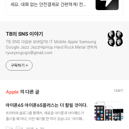
세요. 대화 없는 안전결제로 간편하게! 전국
각지에서 올라오는 전국구 최다 상품 매일
10만 개 이상의 신규 상품 업로드
로그 정보
TB의 SNS 이야기
TB SNS 다음뷰 모바일1위 IT Mobile Apple Samsung
Google Jazz JazzHipHop Hard Rock Metal 연락처
ryueyesgogo@gmail.com
구독하기
더보기
Apple
의 다른 글
아이폰6S 아이폰6S플러스는 더 팔릴 것이다.
글 내용
트위터와 블로그를 통해서, 새로운 아이폰과 아이패드가
출시될 때 마다, 이런 얘기를 한 적이 있습니다. '아이패드
는 짝수고, 아이폰은 S다.' 애플은 아이패드를 출시 한 후
0
0
2015. 6. 30.