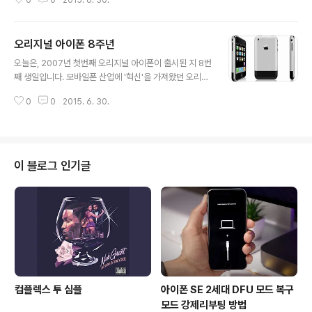
새로운 변화를 아이패드 홀수에 적용해왔고, 결과를 바탕
으로 짝수, 새 아이폰, 새 아이폰S 식으로 출시해왔기 때문
입니다. 여기에 열외가 있다면, 잡스가 지향하던 아이패드
오리지널 아이폰 8주년
의 완성작이라 평가받는 아이패드 에어1 정도. 오늘은 오리
글 내용
지널 아이폰이 출시된지 '8년'이 된 8주년입니다. '4.7-in
오늘은, 2007년 첫번째 오리지널 아이폰이 출시된 지 8번
ch 와 5.5-inch' 로 커진 아이폰6와 아이폰6플러스에 다
째 생일입니다. 모바일폰 산업에 '혁신'을 가져왔던 오리지
소 실망했던 골수팬들도 있었으나, 중국과 일본이라는 거
널 아이폰은 가장 진보한 모바일 운영 체제(operating sy
대한 시장에서 큰 화면을 선호하는 소비자들에게 어필하여
0
0
2015. 6. 30.
stem)를 폰에 담았고, 우리가 모바일 폰을 사용하는 방법
기록적인 판매량과 수익을 가져다 주었으며, 외산 스마트
을 완전히 변화시켰습니다. 오리지널 아이폰 이래로 아이
폰의 무덤이라 불리는 ..
폰은 8년이라는 결코 짧지 않은 시간 동안 먼 길을 달려왔
고, 우리는 당장 '한국 시각' 수요일 am 00:00 iOS 8.4
를, 그리고 머지 않아 iOS 9이라는, 오리지널 아이폰의 O
이 블로그 인기글
S 대비 굉장히 진보한 OS 출시를 기다리는 중입니다. 4G
LTE, 라이트닝 커넥터, 64비트-CPUs, 1GB RAM, NFC
기술, 5.5인치 디스플레이, 더 얇아진 두께 등 많은 것들이
변했죠. 매해 새로운 아이폰이 출시될 때..
컴플렉스 투 심플
아이폰 SE 2세대 DFU 모드 복구
모드 강제리부팅 방법