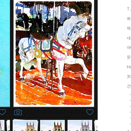
T
화
제
내
아
문
Ho
3
건