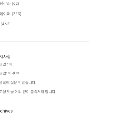
팅강좌
(62)
페이퍼
(223)
T
(463)
지사항
바일 1위
바일1위 랭크
명록에 질문 안받습니다.
고성 댓글 예외 없이 블럭처리 합니다.
chives