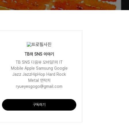
TB의 SNS 이야기
TB SNS 다음뷰 모바일1위 IT
Mobile Apple Samsung Google
Jazz JazzHipHop Hard Rock
Metal 연락처
ryueyesgogo@gmail.com
구독하기