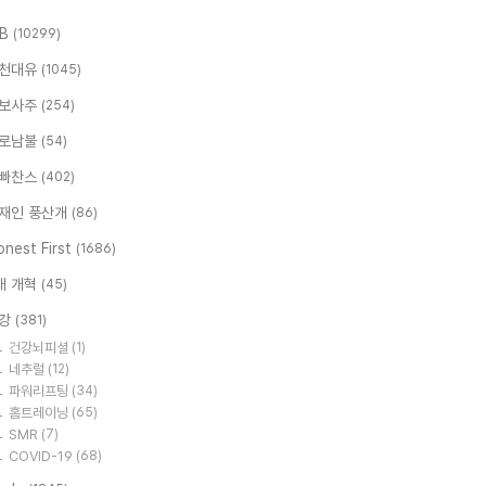
.B
(10299)
천대유
(1045)
보사주
(254)
로남불
(54)
빠찬스
(402)
재인 풍산개
(86)
nest First
(1686)
대 개혁
(45)
강
(381)
건강뇌피셜
(1)
네추럴
(12)
파워리프팅
(34)
홈트레이닝
(65)
SMR
(7)
COVID-19
(68)