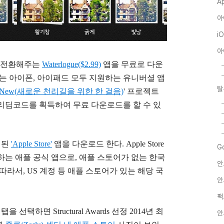
A
아
i
아
게 전환해주는
Waterlogue($2.99)
앱을 무료로 다운
ugue는 아이폰, 아이패드 모두 지원하는 유니버셜 앱
탈
 New(
새로운 천리길을 위한 한 걸음)
' 프로젝트
리딤코드를 획득하여 무료 다운로드를 할 수 있
 된
'
Apple Store'
앱을 다운로드 한다. Apple Store
G
하는 애플 공식 앱으로, 애플 스토어가 없는 한국
안
따라서, US 계정 등 애플 스토어가 있는 해당 국
안
팩
re 탭을 선택하면 Structural Awards 선정 2014년 최
안