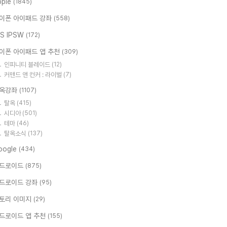
pple
(1845)
이폰 아이패드 강좌
(558)
OS IPSW
(172)
이폰 아이패드 앱 추천
(309)
인피니티 블레이드
(12)
커맨드 앤 컨커 : 라이벌
(7)
옥강좌
(1107)
탈옥
(415)
시디아
(501)
테마
(46)
탈옥소식
(137)
oogle
(434)
드로이드
(875)
드로이드 강좌
(95)
토리 이미지
(29)
드로이드 앱 추천
(155)