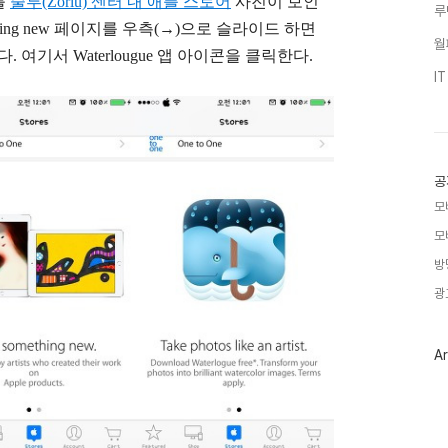
불
줄루(Zorlu) 센터 내 애플 스토어
사진이 보인
루
ething new 페이지를 우측(→)으로 슬라이드 하면
월
수 있다. 여기서
Waterlougue 앱 아이콘을 클릭한다.
I
공
모
모
방
광
Ar