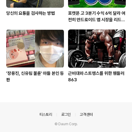
당신의 요통을 검사하는 방법
포캣몬 고 3분기 수익 6억 달라 여
전히 안드로이드 앱 시장을 리드
중이다.
'장용진, 신유림 불륜' 아들 본인 등
근비대와 스트렝스를 위한 웬들러
판
863
의안내
티스토리
로그인
고객센터
© Daum Corp.