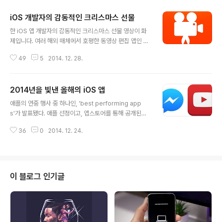
iOS 개발자의 감동적인 크리스마스 선물
글 내용
한 iOS 앱 개발자의 감동적인 크리스마스 선물 영상이 화
제입니다. 여러 해외 매체에서 호평한 동영상 편집 앱인 Vi
deoShop 의 개발자 'Joe Riquelme'의 사연입니다. 이
49
5
2014. 12. 28.
개발자는 자신의 유투브 계정을 통해서 'Merry Christm
as' 라는 동영상을 올렸습니다. 이 동영상에서는 Joe 자신
과 Joe의 부모가 함께 출연합니다. Joe 는 Videoshop
2014년을 빛낸 올해의 iOS 앱
이라는 앱 하나로 크게 성공했습니다. 그리고 Joe가 가장
글 내용
처음으로 큰 돈을 쓴 곳은 바로 자신의 부모를 위해서입니
애플의 연중 행사 중 하나인, 'best performing app
다. Joe는 크리스마스를 맞이하여 자신의 부모가 은행에
s'가 발표됐다. 애플 선정이고, 앱스토어를 통해 공개된다.
집을 저당 잡혀 진 큰 빛을 갚아줬습니다. Joe의 페이스북
그냥 각국 앱스토어 에디터 선정이고 다운로드 횟수와 수
계정에 올라온 편지에는 이렇게 적혀 있었습니다. "Your h
36
0
2014. 12. 24.
익을 기준으로, 한국 스토어 에디터 선정은 다르다. 2014
ouse is paid off. Merry ..
년 최고의 아이폰 앱으로 선정된 것은 페이스북 메신저다.
스냅챗, 인스타그램, 구글 맵이 인상적이다. 1. Facebook
Messenger 2. Snapchat 3. YouTube 4. Faceboo
k 5. Instagram 6. Pandora Radio 7. Google Maps
이 블로그 인기글
8. Flipagram 9. Spotify Music 10. 2048 유료 앱 부
문에서는 Heads Up!이 1위로 선정됐다. 2위는 MS에서
지난 9월 25억 달러에 인수한 마인크래프트다..