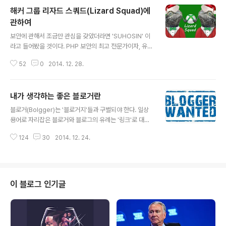
해커 그룹 리자드 스쿼드(Lizard Squad)에
관하여
글 내용
보안에 관해서 조금만 관심을 갖았더라면 'SUHOSIN' 이
라고 들어봤을 것이다. PHP 보안의 최고 전문가이자, 유명
iOS 해커인 Stefan esser(@i0n1c, 국내 컨퍼런스 다수
52
0
2014. 12. 28.
발표, 수호신 네이밍도 한국의 사천왕에서 유례)가 RT 를
한 김에 오늘은 Lizard Squad 사태에 대해서 얘기해보
자. 일단, Lizard Squad 라는 그룹에 대해서 먼저 알아야
내가 생각하는 좋은 블로거란
한다. 이 그룹은 일루미니스트 성향의 사회운동단체인 An
글 내용
onymous (VPN 망을 이용하며 http://www.swissvp
블로거(Bolgger)는 '블로거지'들과 구별되야 한다. 일상
n.net , IRC 채팅 http://mibbit.com 을 주로 이용한다.)
용어로 자리잡은 블로거와 블로그의 유례는 '링크'로 대체
와 달리, 반 사회적 성향이 강하다. Lizard Squard는 올
하자.(어차피 여기 주저리 주저리 쓴다 한들, 저 내용을 압
해 들어서 주목받기 시작한 해커 집단이다. 주로 보안 시스
124
30
2014. 12. 24.
축할 뿐이다.) 좋은 블로거란 무엇일까? 가끔 이런 지적을
템이 ..
받는다. '너 님 방문자 수 늘릴려고 이슈 만드는것 아니냐?'
상대하지 않는다. 이런식으로 대짜고짜 싸우자고 대드는데
상대해주는 내 시간이 아깝기 때문이다. 그만큼 한가한 사
람도 못된다.(가끔씩은 전업 블로거들이 부러울 때도 있다.
이 블로그 인기글
진짜로 블로그 방문자가 목적이라면, 네이버 실검 1위~10
위까지 제목만 따서 글을 발행해도 된다. 구글 이미지 검색
으로 사진 잔뜩 집어넣고, 몇글자 긁적여라. 너 님 무식에
얼굴이 화끈거릴 수도 있다.) 'TB의 SNS이야기'를 운영한