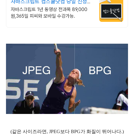
자바스크립트 컴스쿨닷컴 당일 신청&
결제시 기프티콘!
자바스크립트 1년 동영상 전과목 89,000
원,365일 피씨와 모바일 수강가능.
(같은 사이즈라면, JPEG보다 BPG가 화질이 뛰어나다.)