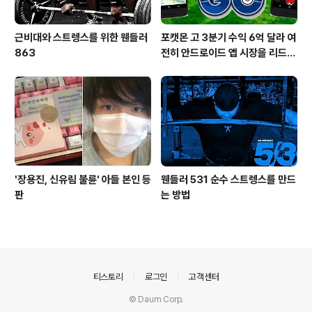
근비대와 스트렝스를 위한 웬들러
포캣몬 고 3분기 수익 6억 달라 여
863
전히 안드로이드 앱 시장을 리드
중이다.
'장용진, 신유림 불륜' 아들 본인 등
웬들러 531 순수 스트렝스를 만드
판
는 방법
의안내
티스토리
로그인
고객센터
© Daum Corp.