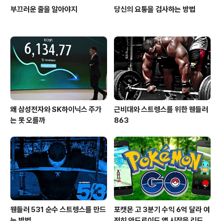
부끄러운 줄을 알아야지
당신의 요통을 검사하는 방법
왜 삼성전자와 SK하이닉스 주가
근비대와 스트렝스를 위한 웬들러
는 못 오를까
863
웬들러 531 순수 스트렝스를 만드
포캣몬 고 3분기 수익 6억 달라 여
는 방법
전히 안드로이드 앱 시장을 리드