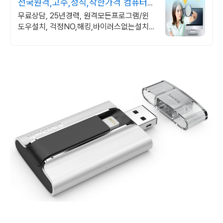
전국원격,고수,정직,착한가격 컴퓨터관
련 모든 상담환영!
무료상담, 25년경력, 원격모든프로그램/윈
도우설치, 걱정NO,해킹,바이러스없는설치
~비대면 카드결제 가능!!!