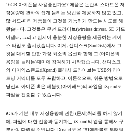
16GB 아이폰을 사용중인가요? 애플은 논란의 스마트폰 저
장용량에 관하여 쉽게 늘리는 방법을 제공하지 않고 있고,
많 서드-파티 제품들이 그것을 가능하게 만드는 시도를 해
왔습니다. 그것들은 무선 드라이브(wireless drives), SD 카드
어댑터, 그리고 심지어 충분한 저장용량을 제공하는 케이
스 타입
도 출시됐습니다. 이제, 샌디스크(
SanDisk)에서 그
것을 대체할 만한 가장 최소의 옵션과 함께 그 (아이폰의
용량을 늘리는)
재미에 참여하기 시작했습니다. 샌디스크
의 아이익스팬드(iXpand) 플래시 드라이브는 USB와 라이
트닝 커넥터를 모두 포함하고, 이론적으로, 쉬운 방법으로
당신의 아이폰 혹은 테블렛(아이패드)의 파일을 iXpand로
파일을 전송할
수 있습니다.
iOS가 기본
내부 저장용량에 관한 (문제)처리를 하지 않기
에,
파일에 대한 전
송과 동기화는
iXpand의 앱을 통해서 구
분하여 다뤄질 것입니다. iXpand 앱은 "카메라롤로 부터의