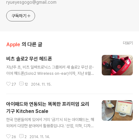
ryueyesgogo@gmail.com
구독하기
더보기
Apple
의 다른 글
비츠 솔로2 무선 헤드폰
글 내용
지난주 초, 비츠 일렉트로닉스 그룹에서 새 솔로2 무선 온-
이어 해드폰(Solo2 Wireless on-ear)이자, 지난 8월
'단돈 3조원'으로 애플이 인수한 후로, 첫번째 애플의 이름
27
12
2014. 11. 15.
으로 출시된 첫번째 오디오 제품이 출시됐다. 아직 비츠 웹
사이트에서 헤드폰을 구매할 수 없으나, aka HiFiGuy(Mi
ke Liang)라는 오디오 유투브 리뷰어가 솔로2 무선 헤드
아이패드와 연동되는 똑똑한 프리미엄 요리
폰을 입수하여, 사진과 함께 동영상을 개재했고, 첫인상을
소개하고자 한다. 비츠 솔로2 무선 헤도폰은 지난 5월 비
기구 Kitchen Scale
글 내용
츠에서 선보였던 솔로2와 같은 디자인이다. 헤드폰의 밴드
한국 언론들에게 있어서 거의 '금기'시 되는 아이패드는, 해
부위에 비츠 커다란 로고가 특징이다. 박스에는 몇군데 작
외에서 다양한 분야에서 활용중입니다. '산업, 의학, 디자
은 비츠 로고 문구가 새겨져 있고, (FCC에 등록된 문서 내
인, 교육' 등 가장 널리 이용되는 기기로 앱스토어에 등록된
용과 달리)솔로2 무선 해드폰에 대한 애플 브랜드 혹은..
26
2
2014. 11. 14.
무한대에 가까운 컨텐츠는 말 그대로 본전 뽑는 기기로 자