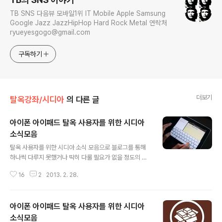
TB SNS 다음뷰 모바일1위 IT Mobile Apple Samsung
Google Jazz JazzHipHop Hard Rock Metal 연락처
ryueyesgogo@gmail.com
구독하기
더보기
탈옥강좌/시디아
의 다른 글
아이폰 아이패드 탈옥 사용자를 위한 시디아
소식모음
글 내용
탈옥 사용자를 위한 시디아 소식 모음으로 블로그를 통해
하나씩 다루지 못했거나 딱히 다룰 필요가 없을 정도의 간
단한 트윅을 소개한다. 이 글은 '탈옥 초보자'에게는 '전혀'
16
2
2013. 2. 28.
도움이 되지 않을 수도 있으며 블로그를 통해 자세한 내용
을 소개했던 트윅도 있고 그렇지 않은 트윅이 있을 수도 있
다. 원래는 일주일에 1회 정도만 소개할까 했는데, 사실 기
아이폰 아이패드 탈옥 사용자를 위한 시디아
분 내키는데로.. 는 아니고, 분량이 많아지면 묶어서 포스팅
한다. 001. SwipeSelection v1.2.2-4(BigBoss, Fre
소식모음