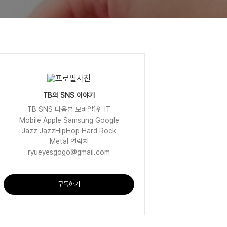
TB의 SNS 이야기
TB SNS 다음뷰 모바일1위 IT
Mobile Apple Samsung Google
Jazz JazzHipHop Hard Rock
Metal 연락처
ryueyesgogo@gmail.com
구독하기