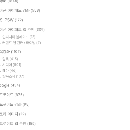
pple
(1845)
이폰 아이패드 강좌
(558)
OS IPSW
(172)
이폰 아이패드 앱 추천
(309)
인피니티 블레이드
(12)
커맨드 앤 컨커 : 라이벌
(7)
옥강좌
(1107)
탈옥
(415)
시디아
(501)
테마
(46)
탈옥소식
(137)
oogle
(434)
드로이드
(875)
드로이드 강좌
(95)
토리 이미지
(29)
드로이드 앱 추천
(155)