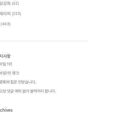
팅강좌
(62)
페이퍼
(223)
T
(463)
지사항
바일 1위
바일1위 랭크
명록에 질문 안받습니다.
고성 댓글 예외 없이 블럭처리 합니다.
chives