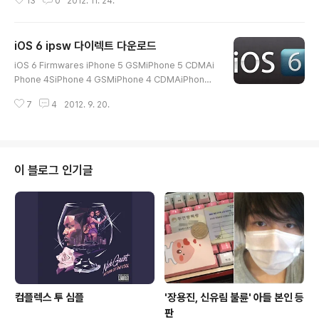
13
0
2012. 11. 24.
이용한 자동업데이트 방식(Settings > General > Soft
ware Update)도 있습니다만 IPSW firmware files를
이용하여 DFU복원 방식으로 업데이트를 하게 되면, 이전
iOS 6 ipsw 다이렉트 다운로드
OS 또는 apps 설치 정보가 삭제되어 구동 속도가 개선될
글 내용
수 있습니다. 또한, 순정 아이폰 아이패드 아이팟터치와 같
iOS 6 Firmwares iPhone 5 GSMiPhone 5 CDMAi
은 iDevice를 사용하면서 문제가 발생할 경우 HW적인
Phone 4SiPhone 4 GSMiPhone 4 CDMAiPhone
파손이 아닌 전제하에서 대부분의 SW적인 문제를 해결할
3GSiPad 3rd-generation (GSM, CDMA, WiFi)iPa
수도 있습니다. cf. 어차피 센터 가봐야 DFU복원 해서 안
7
4
2012. 9. 20.
d 2 (GSM, CDMA, WiFi)iPod touch 4th-generatio
되면 리퍼니 DFU복원 정도는 할 줄 ..
niPod touch 5th-generation Download iOS 6 for
iPhone: Download iOS 6 ipsw firmware for iPho
ne 5 (GSM) Download iOS 6 ipsw firmware for i
Phone 5 (CDMA) Download iOS 6 ipsw firmware
이 블로그 인기글
for iPhone 4S Download iOS 6 ipsw firmware fo
r i..
컴플렉스 투 심플
'장용진, 신유림 불륜' 아들 본인 등
판