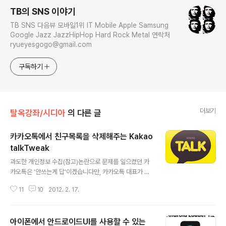
TB의 SNS 이야기
TB SNS 다음뷰 모바일1위 IT Mobile Apple Samsung
Google Jazz JazzHipHop Hard Rock Metal 연락처
ryueyesgogo@gmail.com
구독하기
더보기
탈옥강좌/시디아
의 다른 글
카카오톡에서 친구목록을 삭제해주는 Kakao
talkTweak
글 내용
과도한 개인정보 수집(참고)논란으로 문제를 일으켰던 카
카오톡은 '안쓰는게 답'이겠습니다만, 카카오톡 대표가 전
직 네이버 대표답게, 국내 사용자만 2,200만명이 될 정도
11
10
2012. 2. 17.
로 시장을 선점해놓은 만큼 카카오톡은 이제 국민앱이 된
상태입니다. 카카오톡 쓰지말고 Whatsapps($0.99, 어
떠한 개인정보도 요구하거나 저장하지 않는 전세계 1위 메
아이폰에서 안드로이드UI를 사용할 수 있는
시징 앱)이나 마이피플(Free, Daum은 그나마 i-PIN 인