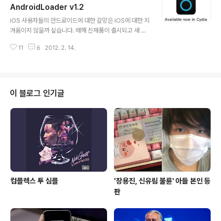
중 중) 쓰는게 좋다. 고 말을 해도 어차피 쓸 사람들은 스스
AndroidLoader v1.2
글 내용
로를 이런 저런 이유로 합리화 시키면서 사용 할 수 밖에 없
iOS 사용자들의 안드로이드에 대한 갈망은 iOS에 대한 지
도록 만드는 것이 문제라고 봅니다만, 늘 선택은 본인의 몫
겨움이지 않을까 싶습니다. 매해 신제품이 출시되고 새 기
이고 그에 따른 책임도 본인의 몫입니다. cf. $0.99가 아까
기를 장만해도 iOS의 편리함과 지루함과 따분함은 자연스
워서 UDID, 위치정보(location), 전화번호, 주소록에 ..
11
6
2012. 2. 14.
럽게 다른 플랫폼(안드로이드, 블랙베리, 윈7망고 etc.)으
로 쏠리고는 합니다. 그러나, 안드로이드 스마트폰 사용자
들의 약 56%가 다음 스마트폰에 대해서 아이폰을 생각하
고, 아이폰 사용자 중 안드로이드로 넘어갔던 사용자들의
약 80% 이상이 다음 스마트폰으로 아이폰을 생각한다는
이 블로그 인기글
점에서, 언젠가는 MS와 Google이 모바일 시장을 양분하
고 애플은 80년대의 도돌이표(폐쇄성과 독단성이 부메랑
이 되어 소수 매니아층으로 전락)를 찍을 것이라고 생각합
니다만, 어쨋든 아직까지 향후 3년은 애플이 모바일시장의
대세이지 않을까 싶습니다. 그럼에도..
컴플렉스 투 심플
'장용진, 신유림 불륜' 아들 본인 등
판