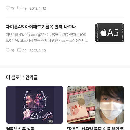
소식을 자신의 블로그를 통해 공개했습니다.(참고) 이어서
19
49
2012. 1. 12.
1월 10일에는 A5 프로세서 탈옥에 있어서 Sandbox문제
에 봉착했고, 이를 해결하기 위해 드림팀이 결성됐었다는
소식이었습니다.(참고) iPhone Linux 및 수많은 탈옥을
아이폰4S 아이패드2 탈옥 언제 나오나
성공시킨 전설의 해커 @planetbeing 과 두말이 필요 없
글 내용
을 정도로 유명하며 redsn0w를 심플하고 편리하게 업데
지난 1월 4일(수) podg2가 이번주에 공개하겠다는 iOS
이트 및 엄청나게 많은 Corona 테스트를 도와준 iPhone
5.0.1 A5 프로세서 탈옥 현황에 관한 새로운 소식들입니
Dev Team의 리더인 @MuscleNerd, Chronic Dev
다. 최근 일주일간 블로그나 트위터를 통해 가장 많은 질문
Team의 리더이자 iOS해커 @p0sixninja, 마지막으로
19
24
2012. 1. 10.
내용을 꼽으라면 단연 "아이폰4S 언제나와요?" "아이패드
아이폰 보안전문가 파트너와 함께 A5 탈..
2 탈옥 언제되죠?" 입니다. 거기에 일부 블로거들의 근거
없는 유도성 포스팅에 "여기 이런게 있는데 맞나요?"라는
질문까지 "A5 프로세서 iDevice 사용자들의 간절함"이
전해지는 부분이기도 합니다. cf. 저도 간절함을... 충분히
이 블로그 인기글
느끼는 중이기도 합니다.(아이패드2 AS 받느라 iOS 4.3.
3 완탈에서 5.0.1 순정으로... ㅠ) A5 탈옥 드림팀(Dream
Team) 결성 A4 프로세서 이하 iDevice에 관한 iOS 5.
0.1 완전탈옥의 주인공 @pod2..
컴플렉스 투 심플
'장용진, 신유림 불륜' 아들 본인 등