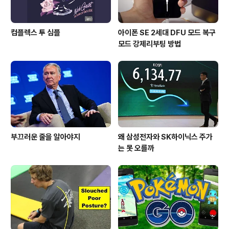
컴플렉스 투 심플
아이폰 SE 2세대 DFU 모드 복구
모드 강제리부팅 방법
부끄러운 줄을 알아야지
왜 삼성전자와 SK하이닉스 주가
는 못 오를까