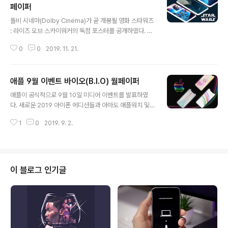
페이퍼
글 내용
돌비 시네마(Dolby Cinema)가 곧 개봉될 영화 스타워즈
: 라이즈 오브 스카이워커의 독점 포스터를 공개하였다. 12
월 20일 미국 개봉이 임박한 원작 스카이워커 사가, 9 부
0
0
2019. 11. 21.
작의 마지막편을 보여주기 위한 준비를 하면서 열광적인
팬덤을 보이고 있다. 새로운 돌비 디지탈 영화 포스터와 기
타 공식 영화 포스터를 아이폰용으로 수정한 월페이퍼의
애플 9월 이벤트 바이오(B.I.O) 월페이퍼
다운로드를 확인토록 하자. 스타워즈 : 라이즈 오브 스카이
글 내용
워커 아이폰 월페이퍼 이번주 초, 우리는 일요일에 공개해
애플이 공식적으로 9월 10일 미디어 이벤트를 발표하였
오던 금주의 월페이퍼들에 디즈니 플러스(Disney+)의 오
다. 새로운 2019 아이폰 에디션들과 아마도 애플워치 및
리지널 프로그램인 스타워즈: '더 만달로리안'(The Mand
아이패드 업데이트의 출시를 알리는 이벤트가 될 것으로
alorian)의 하일라이트를 포함하였다. Check out the
1
0
2019. 9. 2.
전망된다. 연례행사로써, 우리는 아이폰 11 이벤트 월페이
@DolbyCinema exclusive #StarWars: #T..
퍼들을 다운로드 받을 준비가 되어 있음에 기대되어진다.
아래의 월페이퍼 이미지 팩들은 애플의 공식 초대장에 영
감을 받은 것이다. 아이폰 11 9월 이벤트 월페이퍼 우리의
아이폰 11 9월 이벤트 월페이퍼들은 지난주 목요일 매체들
이 블로그 인기글
에게 보내어진 최소한의(의미를 함축한) 초대장 헌정이다.
그 초대장은 심플하게 애플의 전통적인 레인보우 로고가
포함된다. 만약 당신이 점을 치는 중이라면(초대장에 내포
된 의미를 추론하는 중이라면), 몇몇 사람들은 그 초대장이
아이폰11 모델들 중에서 나타날 것이..