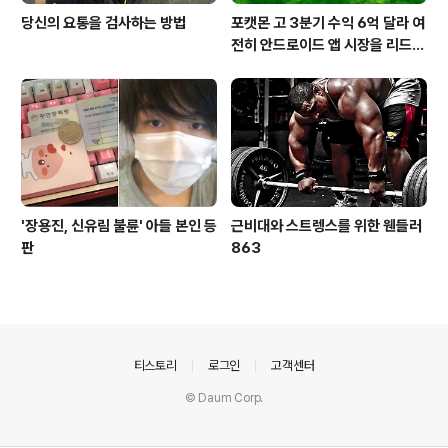
당신의 요통을 검사하는 방법
포캣몬 고 3분기 수익 6억 달라 여
전히 안드로이드 앱 시장을 리드
중이다.
'장용진, 신유림 불륜' 아들 본인 등
근비대와 스트렝스를 위한 웬들러
판
863
의안내
티스토리
로그인
고객센터
© Daum Corp.