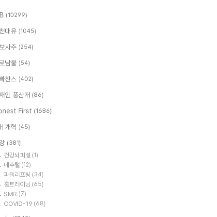
.B
(10299)
천대유
(1045)
보사주
(254)
로남불
(54)
빠찬스
(402)
재인 풍산개
(86)
nest First
(1686)
대 개혁
(45)
강
(381)
건강뇌피셜
(1)
네추럴
(12)
파워리프팅
(34)
홈트레이닝
(65)
SMR
(7)
COVID-19
(68)