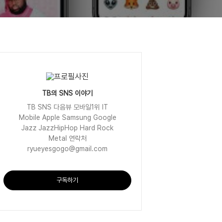
TB의 SNS 이야기
TB SNS 다음뷰 모바일1위 IT
Mobile Apple Samsung Google
Jazz JazzHipHop Hard Rock
Metal 연락처
ryueyesgogo@gmail.com
구독하기