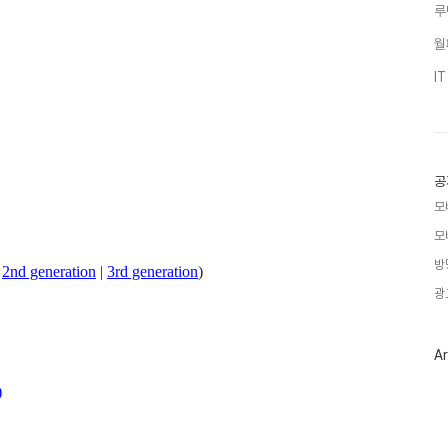
루
월
I
공
모
모
방
2nd generation
|
3rd generation
)
광
Ar
)