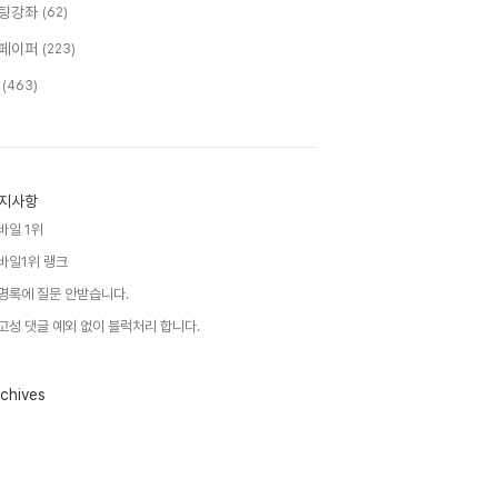
팅강좌
(62)
페이퍼
(223)
T
(463)
지사항
바일 1위
바일1위 랭크
명록에 질문 안받습니다.
고성 댓글 예외 없이 블럭처리 합니다.
chives