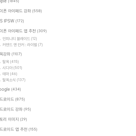
pple
(1845)
이폰 아이패드 강좌
(558)
OS IPSW
(172)
이폰 아이패드 앱 추천
(309)
인피니티 블레이드
(12)
커맨드 앤 컨커 : 라이벌
(7)
옥강좌
(1107)
탈옥
(415)
시디아
(501)
테마
(46)
탈옥소식
(137)
oogle
(434)
드로이드
(875)
드로이드 강좌
(95)
토리 이미지
(29)
드로이드 앱 추천
(155)