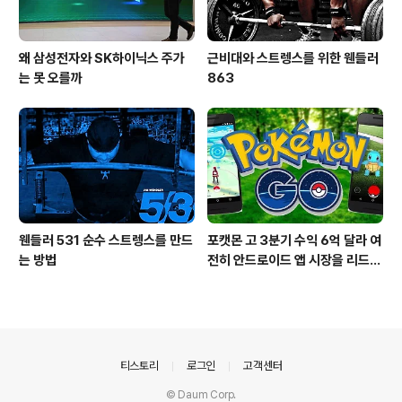
왜 삼성전자와 SK하이닉스 주가
근비대와 스트렝스를 위한 웬들러
는 못 오를까
863
웬들러 531 순수 스트렝스를 만드
포캣몬 고 3분기 수익 6억 달라 여
는 방법
전히 안드로이드 앱 시장을 리드
중이다.
의안내
티스토리
로그인
고객센터
© Daum Corp.