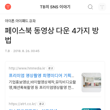
검색하기
TB의 SNS 이야기
티스토리
아이폰 아이패드 강좌
페이스북 동영상 다운 4가지 방
법
T.B
2018. 8. 26. 00:45
http://www.hmmedia.kr
광고
프리미엄 영상촬영 희명미디어 기획부
터 영상제작 및 편집
기업홍보영상,바이럴영상제작,뮤직비디오촬
영,패션록북촬영 등 프리미엄영상촬영 전문
업체 프리미엄 영상촬영 전문 브랜드, 기획부
터 영상제작 및 편집까지 한번에
https://atrt.co.kr/
광고