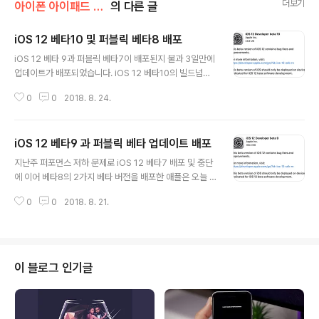
더보기
아이폰 아이패드 강좌
의 다른 글
iOS 12 베타10 및 퍼블릭 베타8 배포
글 내용
iOS 12 베타 9과 퍼블릭 베타7이 배포된지 불과 3일만에
업데이트가 배포되었습니다. iOS 12 베타10의 빌드넘버
는 16A5364a 로 iPSW 또는 OTA로 업데이트 할 수 있
0
0
2018. 8. 24.
습니다. 일반 테스터들은 '애플 베타 소프트웨어' 프로그램
에 가입한 다음 프로파일을 설치한 후 업데이트 할 수 있습
니다. 이제 새로운 신제품들이 출시되는 9월 이벤트가 가
iOS 12 베타9 과 퍼블릭 베타 업데이트 배포
까워짐에 따라 GM(Gold Master) 또는 정식 버전 출시
글 내용
가 가까워졌습니다. iOS 12는 구형 아이폰 또는 아이패드
지난주 퍼포먼스 저하 문제로 iOS 12 베타7 배포 및 중단
사용자들에게 iOS 12를 더 유용하게 설계하였습니다. 새
에 이어 베타8의 2가지 베타 버전을 배포한 애플은 오늘 i
로운 기능들을 추가하기 보다는 안정성, 퍼포먼스 및 보안
OS 12 베타9을 배포하였습니다. '퍼블릭 베타' 또한 업데
에 중점을 두었습니다. 애플이 왜 구형 기기 퍼포먼스 향상
0
0
2018. 8. 21.
이트 되었으며 애플의 릴리즈 노트에 따르면 iOS 12 베타
에 노력하였을까? 구형 기기에서의 배터리 성능 저하에 따
9에서 트래픽 데이터가 적절하게 표시되지 않을 수도 있다
른 퍼포먼..
고 합니다. 애플은 "i" 버튼을 탭하고 토글로 켜거나 끄고
다시 켜는 것이 잠재적인 해결책이라고 말하였습니다. ▲
T.B의 SNS 이야기 블로그의 모든 글은 저작권법의 보호
이 블로그 인기글
를 받습니다. 어떠한 상업적인 이용도 허가하지 않으며, 이
용(불펌)허락을 하지 않습니다.▲ 사전협의 없이 본 콘텐츠
(기사, 이미지)의 무단 도용, 전재 및 복제, 배포를 금합니