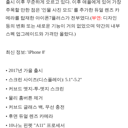
출시 이후 꾸준하게 오르고 있다. 이후 애플에게 있어 가장
주목할 만한 점은 '인물 사진 모드' 를 추가한 듀얼 렌즈 카
메라를 탑재한 아이폰7플러스가 전부였다.(
부연:
디자인
등의 변화 또는 새로운 기능이 거의 없었으며 약간의 내부
스펙 업그레이드와 가격만 올랐다.)
최신 정보: 'iPhone 8'
• 2017년 가을 출시
• 스크린 사이즈(디스플레이): 5.1"-5.2"
• 커브드 엣지-투-엣지 스크린
• 물리 홈버튼 제거
• 커브드 글래스 백, 무선 충전
• 후면 듀얼 렌즈 카메라
• 10나노 핀펫 "A11" 프로세서