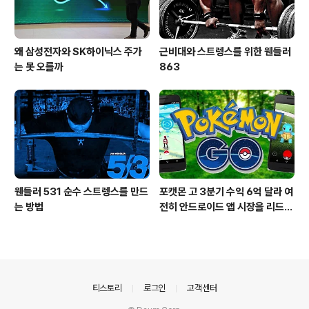
왜 삼성전자와 SK하이닉스 주가
근비대와 스트렝스를 위한 웬들러
는 못 오를까
863
웬들러 531 순수 스트렝스를 만드
포캣몬 고 3분기 수익 6억 달라 여
는 방법
전히 안드로이드 앱 시장을 리드
중이다.
의안내
티스토리
로그인
고객센터