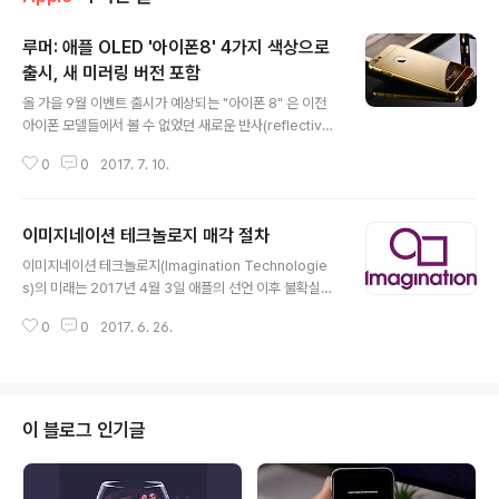
루머: 애플 OLED '아이폰8' 4가지 색상으로
출시, 새 미러링 버전 포함
글 내용
올 가을 9월 이벤트 출시가 예상되는 "아이폰 8" 은 이전
아이폰 모델들에서 볼 수 없었던 새로운 반사(reflective)
버전을 포함한 4가지 다른 음영 모델이 출시 될 것이라는
0
0
2017. 7. 10.
루머다. 소위 "아이폰8" 또는 "아이폰 프로" 라 불리는 것
에 관한 최신 루머의 출처는 벤자민 게스킨(Benjamin Ge
skin)의 '트위터 계정' 으로 그의 팔로워들에게 케이스 이
이미지네이션 테크놀로지 매각 절차
미지를 포함시켜 어떤 모습일지에 관한 아이디어를 제공했
글 내용
지만, 그것이 반사 외형이 출시될 것이라고 단정 지을 만한
이미지네이션 테크놀로지(Imagination Technologie
근거가 될 수는 없다. 게스킨이 '새로운 색' 이라고 밝힌 것
s)의 미래는 2017년 4월 3일 애플의 선언 이후 불확실해
을 고려한다면 현재 아이폰 라인업에 포함된 색상과 유사
졌다. 이미지네이션 테크놀로지는 오랫동안 GPU 파트너
할 것이다. 아이폰7은 6가지의 다른 색상으로 제공되고 있
0
0
2017. 6. 26.
였으나 애플은 이미지네이션 테크놀로지의 지적재산권 및
으며 이중 3가지가 새롭게 디자인 된 "아이폰8" 에서 쓰..
칩 디자인 사용을 줄일 것이라 발표했다. 몇가지 선택들을
고려해본 결과, 영국의 칩 제조업체는 주가 하락에 따른 조
치에 나섰다. 지난 10년간 이미지네이션 테크놀로지의 주
요 고객이 애플이었던 것을 감안 할 때 자발적 매각 결정은
이 블로그 인기글
누구에게도 놀라운 일이 아니다. 애플의 발표가 있은 직후
회사의 주가는 거의 70%가 하락했다. 이후 주가 회복을
위해 노력했으나 난관으로 인해 칩 메이커는 어떠한 선택