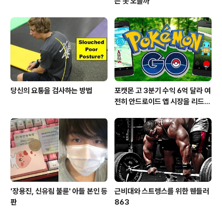
는 못 오를까
당신의 요통을 검사하는 방법
포캣몬 고 3분기 수익 6억 달라 여
전히 안드로이드 앱 시장을 리드
중이다.
'장용진, 신유림 불륜' 아들 본인 등
근비대와 스트렝스를 위한 웬들러
판
863