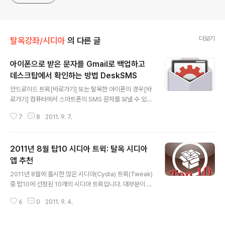
더보기
탈옥강좌/시디아
의 다른 글
아이폰으로 받은 문자를 Gmail로 백업하고
데스크탑에서 확인하는 방법 DeskSMS
글 내용
안드로이드 트윅[바로가기] 또는 탈옥한 아이폰의 경우[바
로가기] 컴퓨터에서 스마트폰의 SMS 문자를 보낼 수 있습
니다. 이러한 방식의 문자전송은 멀티메세지를 길게 보낼
7
8
2011. 9. 7.
때 상당히 편리한데요. 가끔 주변인들에게 장문의 멀티메
세지를 보내기도 합니다. 이번에는 컴퓨터로 문자보내기에
이어 컴퓨터로 문자수신 및 아이폰으로 수신된 SMS 문자
2011년 8월 탑10 시디아 트윅: 탈옥 시디아
메세지를 Gmail로 백업하는 방법에 대해서 소개해드리겠
습니다. SMS문자수신이 가능해야하기 때문에 탈옥하지
앱 추천
글 내용
않은 순정 아이패드1/아이패드2/아이팟터치3세대/아이팟
2011년 8월에 출시한 많은 시디아(Cydia) 트윅(Tweak)
터치4세대와 같은 기기들은 지원하지 않습니다.(탈옥한 경
중 탑10에 선정된 10개의 시디아 트윅입니다. 대부분이 블
우 PhoneItiPad[바로가기]를 이용하여 3G아이패드를
로그에서 소개해드렸으며, ① iOS 4.3.3 아이폰4 화이트
전화처럼 사용한다면 아이패드도 가능 할 수 있습니다.) iP
6
0
2011. 9. 4.
및 아이패드2에서 테스트 후 충돌없이 잘 돌아가는 트윅
hone 설정 아이폰 설정에 필요한 Not..
② 몇일 써보고 이게 내 입장에서 과연 진짜 필요한가? 확
인 후 소개해드리기 때문에 몇개 빠진것도 보입니다. WiFi