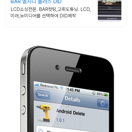
BAR 엘시디 플러스 DID
LCD소싱전문. BAR컷팅,고휘도튜닝. LCD,
미러,뉴미디어를 선택하여 DID제작