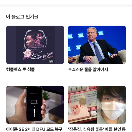
니다. 트위터로 질문이 들어왔더군요. 아이패드2를 탈옥하
고 아이폰 아이패드 아이팟터치 탈옥.최적화.안정화 [무작
정 따라하기] 를 보고 최적화와 안정화 과정을 수행했는데
이 블로그 인기글
RetinaPad가 튕긴다는 것이었습니다. 이러한 증상의 원
인은 여러가지 가능성이 있지만 몇가지로 압축됩니다. ①
BigBoss 정식이 아닌 크랙소스인 경우 ② BigBoss 정
식이라도 과거 1.1.0에서 1.1.1로 업데이트 할 당시 remov
e 후 1.1..
컴플렉스 투 심플
부끄러운 줄을 알아야지
아이폰 SE 2세대 DFU 모드 복구
'장용진, 신유림 불륜' 아들 본인 등