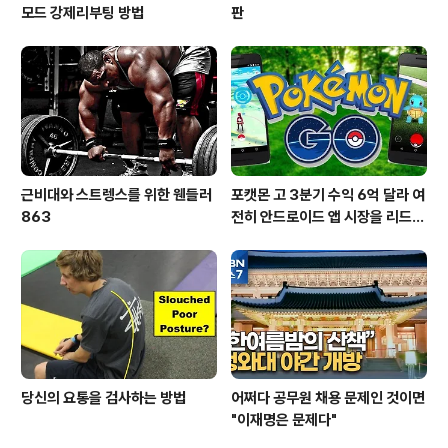
모드 강제리부팅 방법
판
근비대와 스트렝스를 위한 웬들러
포캣몬 고 3분기 수익 6억 달라 여
863
전히 안드로이드 앱 시장을 리드
중이다.
당신의 요통을 검사하는 방법
어쩌다 공무원 채용 문제인 것이면
"이재명은 문제다"