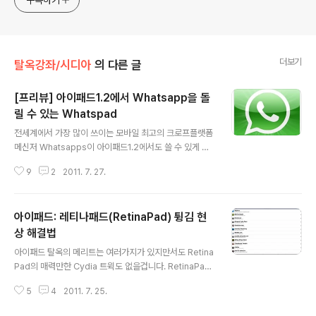
구독하기
더보기
탈옥강좌/시디아
의 다른 글
[프리뷰] 아이패드1.2에서 Whatsapp을 돌
릴 수 있는 Whatspad
글 내용
전세계에서 가장 많이 쓰이는 모바일 최고의 크로프플랫폼
메신저 Whatsapps이 아이패드1.2에서도 쓸 수 있게 될
것 같다. 한국에서는 자신의 개인정보(주민번호/통장.카드
9
2
2011. 7. 27.
번호/비밀번호/위치정보/주소록에 등록된 제3자연락처)를
헌납해가면서 열광하고 있는 카카오톡에 밀리지만, 해외유
저들은 전 네이버 대표가 사장인 카카오톡과 같이 도가 넘
아이패드: 레티나패드(RetinaPad) 튕김 현
는 개인정보를 요구하는 경우 쓰지를 않는다. 해외어플들
은 Whatsapp이나 Viber를 보면 알수 있듯이, 어글리한
상 해결법
글 내용
국산어플처럼 어떠한 개인정보도 요구하지 않고 간단한 인
아이패드 탈옥의 메리트는 여러가지가 있지만서도 Retina
증과정만으로도 사용할 수 있다. 그러나 이중 Whatsapp
Pad의 매력만한 Cydia 트윅도 없을겁니다. RetinaPad
은 아이팟터치나 아이패드를 지원하지 않는다. Whatspa
는 아이폰용 앱의 해상도를 증가시켜주는 앱으로 아이폰용
d는 현재 Cydia 스토어에 등록중이며 앞으로 출시할 Wh
5
4
2011. 7. 25.
앱이 레티나디스플레이를 지원한다는 점에 착안하여 해당
atspad를 이용하면 아이..
해상도를 아이패드에서 그대로 구현해주는 Cydia 트윅입