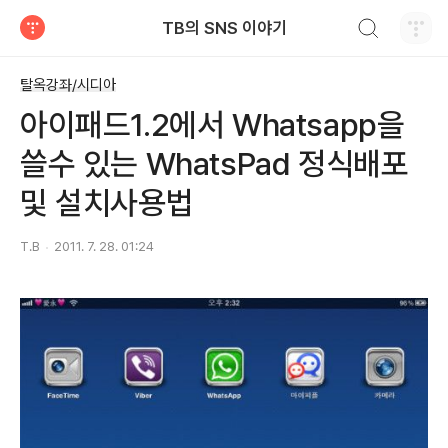
검색하기
TB의 SNS 이야기
티스토리
탈옥강좌/시디아
아이패드1.2에서 Whatsapp을
쓸수 있는 WhatsPad 정식배포
및 설치사용법
T.B
2011. 7. 28. 01:24