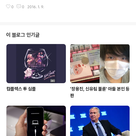
의 A Dark Room 이 올라왔습니다. A Dark Room은
을 요한다. Lifeline은 iOS용(App ..
0
0
2016. 1. 9.
$0.99(한국 앱스토어 $1.09)의 유료 게임으로, 아래의 방
법을 통해서 무료로 다운로드 할 수 있습니다. 미니멀리스
트(미니멀리즘을 추구, 최소.단순 요소로 최대 효과를 추
구) 텍스트-기반 게임 A Dark Room 은 약간의 롤-플레
잉 게임적인 요소와 '플레이어 초대' 기능을 제공합니다. A
이 블로그 인기글
Dark Room은 아이폰, 아이팟터치, 아이패드 및 iOS 7.0
이상을 요구하며, 2014년도 US 게임 카테고리에서 유료
게임 순위 1위에 올랐던 적이 있을 만큼 매니아층이 두텁습
니다. A Dark Room에 관한 리뷰는..
컴플렉스 투 심플
'장용진, 신유림 불륜' 아들 본인 등
판