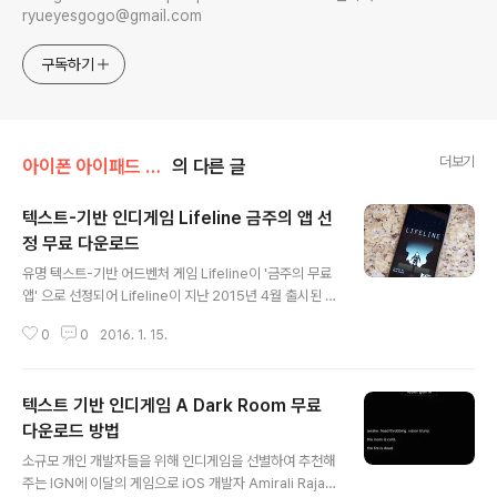
ryueyesgogo@gmail.com
구독하기
더보기
아이폰 아이패드 앱 추천
의 다른 글
텍스트-기반 인디게임 Lifeline 금주의 앱 선
정 무료 다운로드
글 내용
유명 텍스트-기반 어드벤처 게임 Lifeline이 '금주의 무료
앱' 으로 선정되어 Lifeline이 지난 2015년 4월 출시된 이
례 첫번째로 무료로 다운로드 할 수 있게 됐다. Lifeline은
0
0
2016. 1. 15.
텍스트-기반 게임으로 플레이어에게 질문을 하여 life 또는
death 결정으로 스토리상 주인공이자 우주 미아가 된 Ta
ylor를 돕는 과정이 주요 스토리라인이다. 게임 진행 방식
텍스트 기반 인디게임 A Dark Room 무료
은 Talyor와 대화로 어떤 행동을 할 것인가를 양자택일로
선택하는 방식이다. 플레이어가 실제로 대화를 하는 듯한
다운로드 방법
글 내용
인상을 받을 만큼 스토리가 정교하다. 영어, 프랑스어, 독일
소규모 개인 개발자들을 위해 인디게임을 선별하여 추천해
어, 일본어, 러시아어를 지원하지만 한국어는 지원하지 않
주는 IGN에 이달의 게임으로 iOS 개발자 Amirali Rajan
는다. 중.고교 졸업 또는 재학중이라면 가능한 수준의 해석