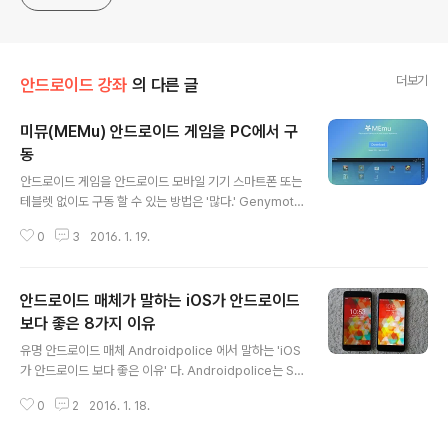
더보기
안드로이드 강좌
의 다른 글
미뮤(MEMu) 안드로이드 게임을 PC에서 구
동
글 내용
안드로이드 게임을 안드로이드 모바일 기기 스마트폰 또는
테블렛 없이도 구동 할 수 있는 방법은 '많다.' Genymoti
on, Bluestacks, Android x86 RC, Remix OS, 앤디,
0
3
2016. 1. 19.
윈드로이, 녹스, Droid 4X 정도가 있다. 오늘 소개할 에뮬
레이터는 미뮤(MeMu)다. 미뉴는 가장 최근에 배포된 앱
에뮬레이터로 중국발이다. 지니모션 처럼 CPU에서 가상
안드로이드 매체가 말하는 iOS가 안드로이드
화를 지원해야 구동이 원활하다.(최근 출시된 CPU는 거의
지원) 미뮤는 윈도우PC 뿐만 아니라 윈도우 계열의 2-in-
보다 좋은 8가지 이유
글 내용
1 테블렛 등에서도 활용할 수 있다. 윈도우 기반 플랫폼에
유명 안드로이드 매체 Androidpolice 에서 말하는 'iOS
설치하는 에뮬레이팅 앱 플레이어로 메모리, 해상도, 루트
가 안드로이드 보다 좋은 이유' 다. Androidpolice는 St
모드, CPU 사양을 커스터마이징 할 수 있고, 조이스틱이나
agefright를 기점으로 파편화까지 번진 혐-안드로이드
키보드 설정을 할 수도 있다.(지니모..
0
2
2016. 1. 18.
(안드로이드 보안 전문가이자 안티 애플러들이 주축으로
Good Bye Android 선언 러쉬가 이어졌다.)를 반영한