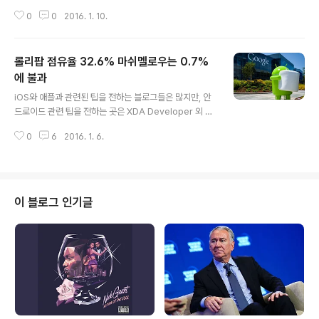
구글에서는 구글 나우의 날씨 카드에 관한 새 버전을 준비
0
0
2016. 1. 10.
중인 것으로 보이며 플레인 화이트 메테리얼 디자인이 될
것이라 Reddit 의 한 유저가 공개했다. 새 카드는 Googl
e+ 유저에게 최초로 공개됐고, 이후 이를 본 Android Po
롤리팝 점유율 32.6% 마쉬멜로우는 0.7%
lice 에서 보도했다. 칼라풀 해진 디자인 외 기능적인 특징
으로는 날씨 카드가 3개의 섹션으로 나뉘고, 이전 보다 디
에 불과
글 내용
테일한 날씨를 제공한다는 것 이다. '오늘' 과 '내일' 의 날씨
iOS와 애플과 관련된 팁을 전하는 블로그들은 많지만, 안
를 체크할 수 있을 뿐만 아니라 10일치 날씨 예보를 확인할
드로이드 관련 팁을 전하는 곳은 XDA Developer 외 에
수도 있다. 새 날씨 카드는 압력(기압), 자외선 지수 등 대기
는 거의 없습니다. 블로거로서 굳이 이유를 들자면, iOS는
상태를 시각적으로 확인할 수 있다. 또한 대기 상..
0
6
2016. 1. 6.
iOS 단일 플랫폼으로 모든 iOS 기기들에 관한 커버링이
가능하지만 안드로이드 기기는 파편화 되어 갈기갈기 찢어
진 만큼, 특정 기종을 선택해봐야 유입이 되질 않기 때문이
죠. 그 특정 기종 조차 출시 국가, 출시 이통사, 협력 업체 별
로 제각각이니 앱 소개 외에는 와이드한 커버링이 불가합
이 블로그 인기글
니다. '구글에서' 오늘 안드로이드 구동 현황에 관한 최신
데이터를 업데이트 했습니다. 지난달 0.5%에서 무려 0.
7%.. 로 올랐다는 얘기는 그만큼 구글 레퍼런스인 넥서스
5X와 넥서스6P가 나름 선전중이라는 얘기가 되겠습니다.
롤리팝은 지난..