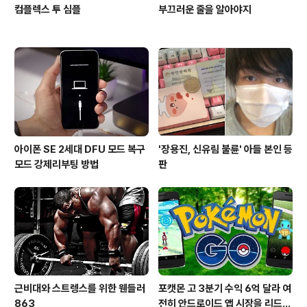
컴플렉스 투 심플
부끄러운 줄을 알아야지
아이폰 SE 2세대 DFU 모드 복구
'장용진, 신유림 불륜' 아들 본인 등
모드 강제리부팅 방법
판
근비대와 스트렝스를 위한 웬들러
포캣몬 고 3분기 수익 6억 달라 여
863
전히 안드로이드 앱 시장을 리드