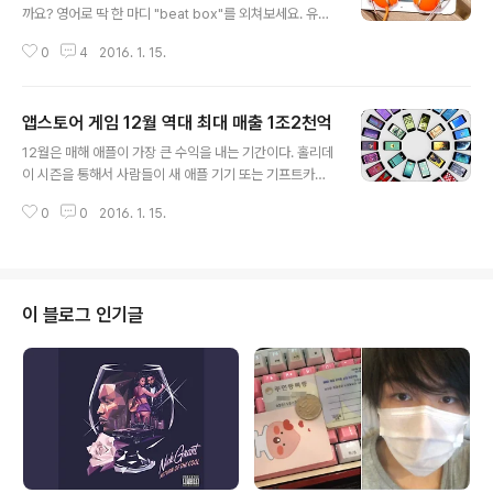
까요? 영어로 딱 한 마디 "beat box"를 외쳐보세요. 유투
브 사용자 just cuz 가 공개한 아래 영상에서는 Siri가 비
0
4
2016. 1. 15.
트 박스를 하는 소리를 들을 수 있습니다. 한국어로 물어 보
면 Siri는 어떻게 대답할까요? 여기 미리 써놓거나 올려놓
으면 '스포' 가 되니 아이폰 또는 아이패드로 물어보면 되겠
앱스토어 게임 12월 역대 최대 매출 1조2천억
습니다. 이전에 한번 소개한 적이 있는데, Siri는 비트박스
글 내용
뿐만 아니라 멋진 랩을 선보인 적이 있습니다. Siri가 직접
12월은 매해 애플이 가장 큰 수익을 내는 기간이다. 홀리데
랩을 한다는 얘기는 아니고, 일전에 MS가 Cortana 가 Si
이 시즌을 통해서 사람들이 새 애플 기기 또는 기프트카드
ri 보다 뛰어나고 자연스럽다고 노이즈 마케팅을 할 당시
를 선물로 주고 받기 때문이다. 때문에 애플은 (12월)종종
한 어린 MC가 SoundCloud에 Siri 믹싱으로 랩 배틀을
0
0
2016. 1. 15.
높은 기기 판매량을 기록하고, 새 iOS 기기를 구매한 사람
신청한 적이 있습니다.(..
들은 앱스토어에서 앱을 다운로드 한다. 앱스토어 분석 업
체 Sensor Tower 에서는 오늘 2015년 12월 수치를 공
유했다. 애플은 이번달에 또 다른 기록을 세웠다. Sensor
Tower는 12월 한 달간 앱스토어의 게임 매출이 10억 달
이 블로그 인기글
라(1조2,086억원)이라 밝혔다. 보고서에 따르면, 앱스토
어 게임 카테고리는 12월 한 달간 약 1조원을 벌어들였으
며 이는 11월 수입 8억4,700만 달러(1조239억3,830만
원) 보다 18%가 증가한 수치라 전했다. 이에 따라..