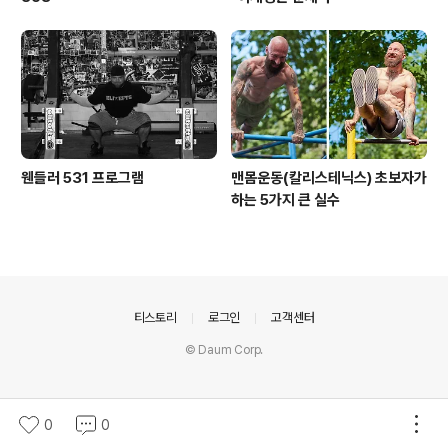
웬들러 531 프로그램
맨몸운동(칼리스테닉스) 초보자가
하는 5가지 큰 실수
의안내
티스토리
로그인
고객센터
© Daum Corp.
0
0