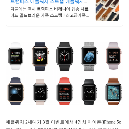
트램퍼스 애플워치 스트랩 애플워치스
트랩 트램퍼스 가죽
겨울에는 역시 트램퍼스 바레니아 앱송 체르
마트 골드브라운 가죽 스트랩 ! 최고급가죽제
품을 현재10~36% 할인판매 중입니다
애플워치 2세대가 3월 이벤트에서 4인치 아이폰(iPhone 5e