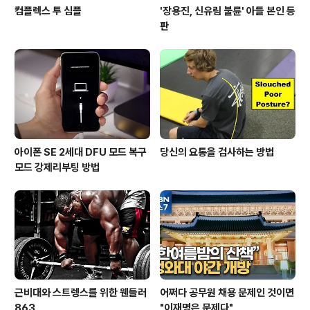
컴플렉스 투 심플
'장용진, 신유림 불륜' 아들 본인 등
판
아이폰 SE 2세대 DFU 모드 복구
당신의 요통을 검사하는 방법
모드 강제리부팅 방법
근비대와 스트렝스를 위한 웬들러
어쩌다 공무원 채용 문제인 것이면
863
"이재명은 문제다"