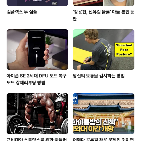
컴플렉스 투 심플
'장용진, 신유림 불륜' 아들 본인 등
판
아이폰 SE 2세대 DFU 모드 복구
당신의 요통을 검사하는 방법
모드 강제리부팅 방법
근비대와 스트렝스를 위한 웬들러
어쩌다 공무원 채용 문제인 것이면