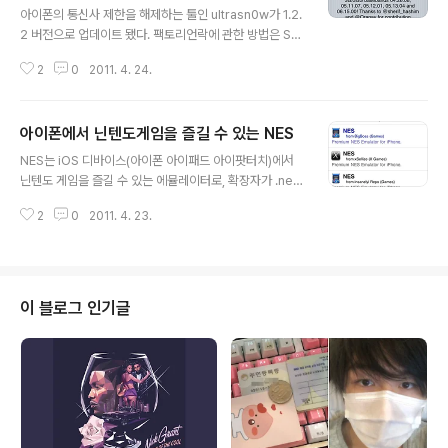
아이폰의 통신사 제한을 해제하는 툴인 ultrasn0w가 1.2.
2 버전으로 업데이트 됐다. 팩토리언락에 관한 방법은 ST
EP4 를 참고하여 진행할 수 있다. ▲ T.B의 SNS 이야기
2
0
2011. 4. 24.
블로그의 모든 글은 저작권법의 보호를 받습니다. 어떠한
상업적인 이용도 허가하지 않으며, 이용(불펌)허락을 하지
않습니다.▲ 사전협의 없이 본 콘텐츠(기사, 이미지)의 무
아이폰에서 닌텐도게임을 즐길 수 있는 NES
단 도용, 전재 및 복제, 배포를 금합니다. 이를 어길 시 민,
글 내용
형사상 책임을 질 수 있습니다.▲ 비영리 SNS(트위터, 페
NES는 iOS 디바이스(아이폰 아이패드 아이팟터치)에서
이스북 등), 온라인 커뮤니티, 카페 게시판에서는 자유롭게
닌텐도 게임을 즐길 수 있는 에뮬레이터로, 확장자가 .nes
공유 가능합니다. T.B의 SNS이야기 소식은 T.B를 팔로윙
로 끝나는 ROM파일을 구동할 수 있다. 어릴적 추억의 겜
(@ph_TB) 하시면 실시간으로 트위터를 통해서 제공 받을
2
0
2011. 4. 23.
보이 타이틀이 대부분 여기에 해당되며, ROM파일은 따로
수 있습니다.
구해야만 한다. 대표적인 .nes 타이틀로는 슈퍼마리오 시
리즈가 있다. 사용법은 간단하다. Cydia ☞ Search ☞ N
ES 를 검색하여 설치하고, iPhoneFolders나 iFunbox
등을 이용하여 경로 \var\mobile\Media\ROMs\NES 에
이 블로그 인기글
ROM파일을 넣으면 구동할 수 있다. ▲ T.B의 SNS 이야
기 블로그의 모든 글은 저작권법의 보호를 받습니다. 어떠
한 상업적인 이용도 허가하지 않으며, 이용(불펌)허락을 하
지 않습니다.▲ 사전협의 없이 본 콘텐츠(기..