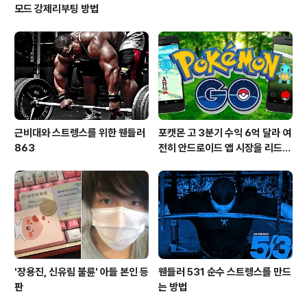
모드 강제리부팅 방법
근비대와 스트렝스를 위한 웬들러
포캣몬 고 3분기 수익 6억 달라 여
863
전히 안드로이드 앱 시장을 리드
중이다.
'장용진, 신유림 불륜' 아들 본인 등
웬들러 531 순수 스트렝스를 만드
판
는 방법