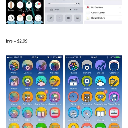
Irys – $2.99