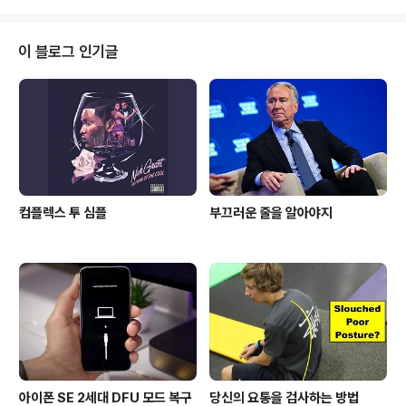
수 있는 트윅이다. 3. Aeternum Hives(BigBoss, $2.
99, $1.99 upgrade from Aeternum) - 애플워치의
워치페이스를 애플워치가 출시하기도 전에 '영원'이라는
이 블로그 인기글
그럴싸한 네이밍으로 출시하기는 했으나, 사실 '별로'였다.
산발적으로 널린 아이콘들은 불편하기 짝이 없었고, 심지
어 폴더 기능도 지원하지 않았다. iOS 9 호환 업데이..
컴플렉스 투 심플
부끄러운 줄을 알아야지
아이폰 SE 2세대 DFU 모드 복구
당신의 요통을 검사하는 방법