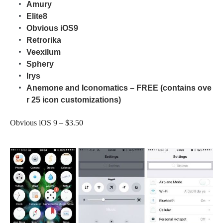
Amury
Elite8
Obvious iOS9
Retrorika
Veexilum
Sphery
Irys
Anemone and Iconomatics – FREE (contains ove
r 25 icon customizations)
Obvious iOS 9 – $3.50