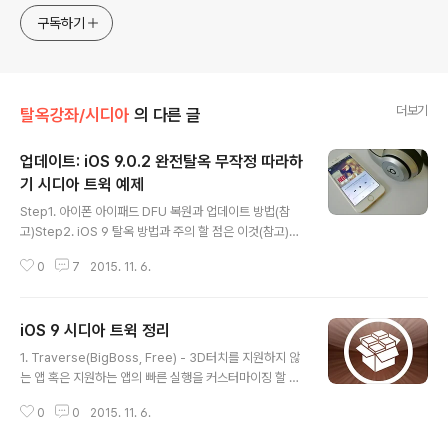
구독하기
더보기
탈옥강좌/시디아
의 다른 글
업데이트: iOS 9.0.2 완전탈옥 무작정 따라하
기 시디아 트윅 예제
글 내용
Step1. 아이폰 아이패드 DFU 복원과 업데이트 방법(참
고)Step2. iOS 9 탈옥 방법과 주의 할 점은 이것(참고)St
ep3. iOS 9.0.2 완전탈옥 무작정 따라하기(참고) Step
0
7
2015. 11. 6.
4. 시디아 로딩 속도 향상 ① SFTP 클라이언트(WinSCP,
Cyberduck, iFunbox etc.) 또는 iFile을 이용, rawfile
system(원시파일 시스템)에 접근 ② 시디아 경로 Appli
iOS 9 시디아 트윅 정리
cations\Cydia\ 에서 'OO.lproj' 폴더가 있는데, 여기서
글 내용
ko.lproj 폴더를 제외한 모든 폴더를 '백업' 후 삭제합니다.
1. Traverse(BigBoss, Free) - 3D터치를 지원하지 않
③ 이제 ko.lproj 폴더명을 en.lproj로 변경합니다. Step
는 앱 혹은 지원하는 앱의 빠른 실행을 커스터마이징 할 수
5. 탈옥 시디아 트윅 예제 사용자 최적화를 진행한다. 본인
있는 트윅이다. 개발자 repository는 'cydia.bolencki1
이 평소 사용하던 트윅을 iOS ..
0
0
2015. 11. 6.
3.com/repo'다. 2. LockBeam(BigBoss, Free) - 후
면 페이싱 LED 플래쉬 라이트를 빠르고 쉽게 온/오프 할