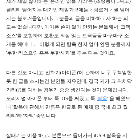
제가 제일 싫어하는 '온라인 읽을 거리'는 (조중동이 1위고)
퀄리티 떨어지는 대기업 재벌가 B데들 > 펌로거 > 퀄 떨어
지는 블로거들입니다. 그분들의 글을 비하하고자 하는 의
도는 없습니다만, 아이폰 쓴지 얼마 안되는 분들께서 '크랙
소스'를 포함하여 호환도 되질 않는 트윅들을 마구마구 소
개를 해대니 ← 이렇게 되면 탈옥 한지 얼마 안된 분들께서
'무한 리스프링 혹은 무한사과'를 겪는 다는 것이죠.
다른 것도 아니고 '전화기(아이폰)'에 관하여 너무 무책임한
듯 한 글을 쓰시는건 본인들 자유인데, 결국 제가 그 뒤치닥
거리(?)를 다하는 경우가 종종 생긴다는 것이 문제입니다.
오리지널 아이폰 부터 쭉 iOS를 써왔고 쭉 '
탈옥
' 을 해왔으
니 '탈옥에 관해서 만큼은 한글로 된 매체 중 국내 최고 퀄
리티'라 '자뻑' 중입니다.
깔때기는 이쯤 하고.. 본론으로 들어가서 iOS 9 탈옥을 지