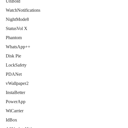
UnBold
WatchNotifications
NightMode8
StatusVol X
Phantom
WhatsApp++
Disk Pie
LockSafety
PDANet
vWallpaper2
InstaBetter
PowerApp
WiCarrier
IdBox