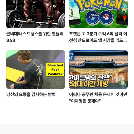
근비대와 스트렝스를 위한 웬들러
포캣몬 고 3분기 수익 6억 달라 여
863
전히 안드로이드 앱 시장을 리드
중이다.
당신의 요통을 검사하는 방법
어쩌다 공무원 채용 문제인 것이면
"이재명은 문제다"
의안내