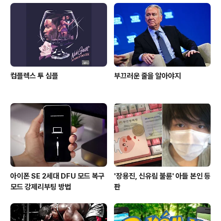
심해봐야 한다. 2. ShowMeMore(BigBoss, Free) -
디폴트 메시지 앱으로 부터 카메라롤에 제한된 접근이 아
닌 완전히 접근할 수 있는 트윅이다. 3. ..
컴플렉스 투 심플
부끄러운 줄을 알아야지
아이폰 SE 2세대 DFU 모드 복구
'장용진, 신유림 불륜' 아들 본인 등
모드 강제리부팅 방법
판