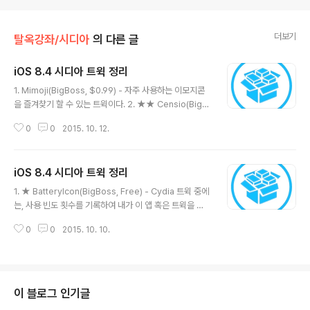
더보기
탈옥강좌/시디아
의 다른 글
iOS 8.4 시디아 트윅 정리
글 내용
1. Mimoji(BigBoss, $0.99) - 자주 사용하는 이모지콘
을 즐겨찾기 할 수 있는 트윅이다. 2. ★★ Censio(BigB
oss, Free) - 전체적인 디자인과 UI가 앱스토어와 매우
0
0
2015. 10. 12.
흡사하며, 기능 또한 유사하다. 앱스토어-스타일의 리뷰 및
별점을 확인할 수 있다. ▲ T.B의 SNS 이야기 블로그의
모든 글은 저작권법의 보호를 받습니다. 어떠한 상업적인
iOS 8.4 시디아 트윅 정리
이용도 허가하지 않으며, 이용(불펌)허락을 하지 않습니다.
글 내용
▲ 사전협의 없이 본 콘텐츠(기사, 이미지)의 무단 도용, 전
1. ★ BatteryIcon(BigBoss, Free) - Cydia 트윅 중에
재 및 복제, 배포를 금합니다. 이를 어길 시 민, 형사상 책임
는, 사용 빈도 횟수를 기록하여 내가 이 앱 혹은 트윅을 얼
을 질 수 있습니다.▲ 비영리 SNS(트위터, 페이스북 등),
마나 자주 쓰나?를 분석해주는 트윅도 있다. 이런류의 트윅
온라인 커뮤니티, 카페 게시판에서는 자유롭게 공유 가능
0
0
2015. 10. 10.
들은 '쓰지도 않는 앱'으로 쓸데 없이 시스템 메모리를 차지
합니다. T.B의 SNS이야기 소식은 ..
하거나 배터리 소모량을 차지하는 것들을 찾아서 삭제할
수 있다. BatteryIcon은 쓰지도 않는 트윅 혹은 앱들의 배
터리 소모량을 일간, 주간으로 분석하여 퍼센테이지로 확
인할 수 있는 트윅이다. 물론, 등록된 앱 혹은 트윅 중 너무
이 블로그 인기글
과도하게 배터리를 소모한다면 백그라운드 프로세싱을 의