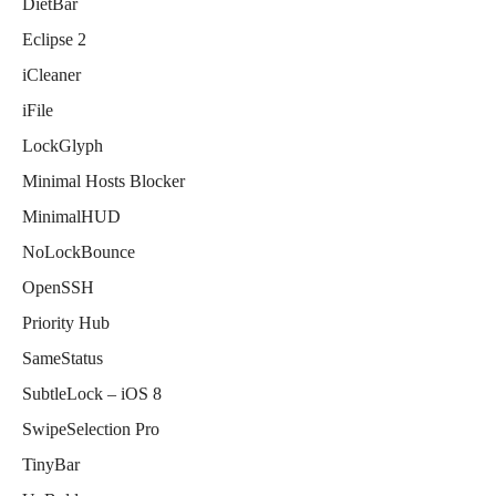
DietBar
Eclipse 2
iCleaner
iFile
LockGlyph
Minimal Hosts Blocker
MinimalHUD
NoLockBounce
OpenSSH
Priority Hub
SameStatus
SubtleLock – iOS 8
SwipeSelection Pro
TinyBar