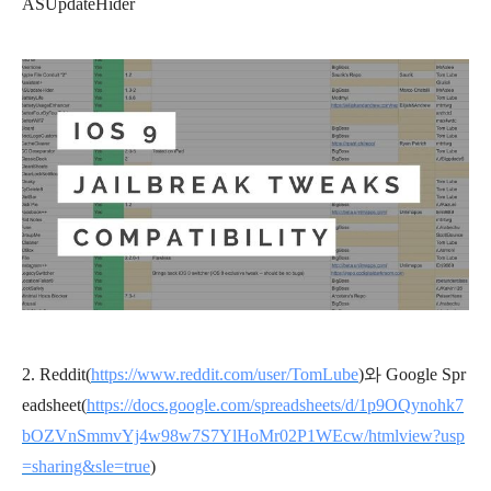
ASUpdateHider
2. Reddit(
https://www.reddit.com/user/TomLube
)와
Google Spr
eadsheet(
https://docs.google.com/spreadsheets/d/1p9OQynohk7
bOZVnSmmvYj4w98w7S7YlHoMr02P1WEcw/htmlview?usp
=sharing&sle=true
)