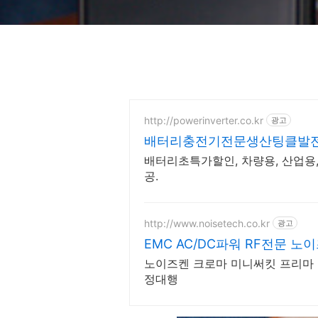
http://powerinverter.co.kr
광고
배터리충전기전문생산팅클발
배터리초특가할인, 차량용, 산업용
공.
http://www.noisetech.co.kr
광고
EMC AC/DC파워 RF전문 노
노이즈켄 크로마 미니써킷 프리마 LAN
정대행