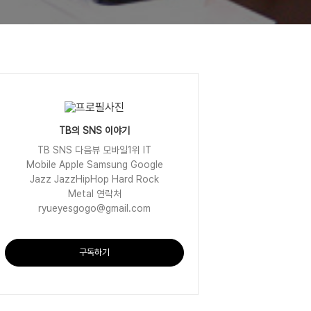
TB의 SNS 이야기
TB SNS 다음뷰 모바일1위 IT
Mobile Apple Samsung Google
Jazz JazzHipHop Hard Rock
Metal 연락처
ryueyesgogo@gmail.com
구독하기