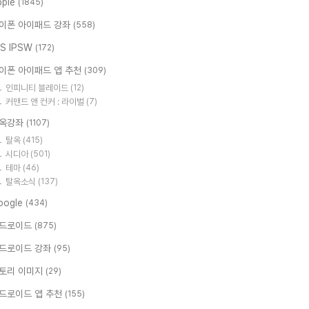
pple
(1845)
이폰 아이패드 강좌
(558)
OS IPSW
(172)
이폰 아이패드 앱 추천
(309)
인피니티 블레이드
(12)
커맨드 앤 컨커 : 라이벌
(7)
옥강좌
(1107)
탈옥
(415)
시디아
(501)
테마
(46)
탈옥소식
(137)
oogle
(434)
드로이드
(875)
드로이드 강좌
(95)
토리 이미지
(29)
드로이드 앱 추천
(155)