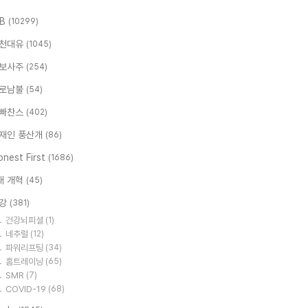
.B
(10299)
천대유
(1045)
보사주
(254)
로남불
(54)
빠찬스
(402)
재인 풍산개
(86)
nest First
(1686)
대 개혁
(45)
강
(381)
건강뇌피셜
(1)
네추럴
(12)
파워리프팅
(34)
홈트레이닝
(65)
SMR
(7)
COVID-19
(68)