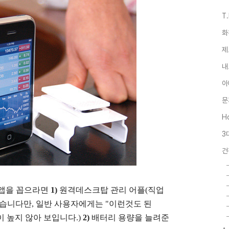
T
화
제
내
아
문
Ho
3
건
는 앱을 꼽으라면
1)
원격데스크탑 관리 어플(직업
겠습니다만, 일반 사용자에게는 "이런것도 된
 높지 않아 보입니다.)
2)
배터리 용량을 늘려준