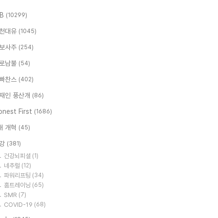
.B
(10299)
천대유
(1045)
보사주
(254)
로남불
(54)
빠찬스
(402)
재인 풍산개
(86)
nest First
(1686)
대 개혁
(45)
강
(381)
건강뇌피셜
(1)
네추럴
(12)
파워리프팅
(34)
홈트레이닝
(65)
SMR
(7)
COVID-19
(68)