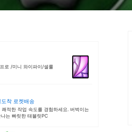
/프로 /미니 와이파이/셀룰
일도착 로켓배송
이 쾌적한 작업 속도를 경험하세요. 버벅이는
만나는 빠릿한 태블릿PC