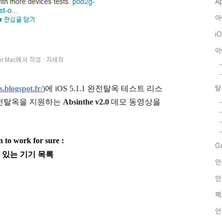
A
아
i
아
.blogspot.fr/
)
에 iOS 5.1.1 완전탈옥 테스트 리스
탈
1 완전탈옥을 지원하는
Absinthe v2.0
데모 동영상을
n to work for sure :
G
 있는 기기 목록
안
안
팩
안