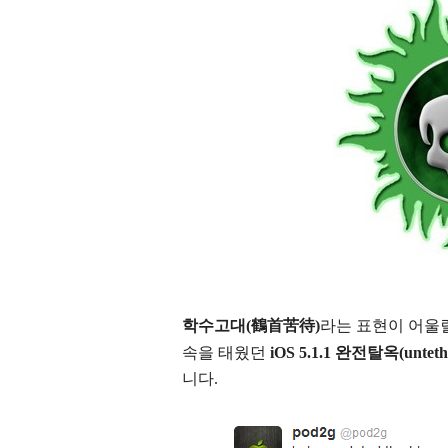
학수고대(
鶴首苦待)
라는 표현이 어울
속을 태웠던
iOS 5.1.1 완전탈옥(untether
니다.