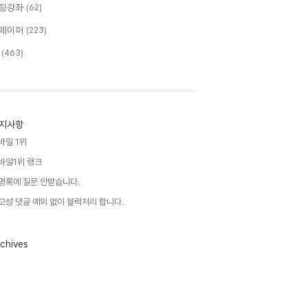
팅강좌
(62)
페이퍼
(223)
T
(463)
지사항
바일 1위
바일1위 랭크
명록에 질문 안받습니다.
고성 댓글 예외 없이 블럭처리 합니다.
chives