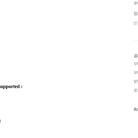
루
월
I
공
모
모
방
 supported :
광
Ar
: