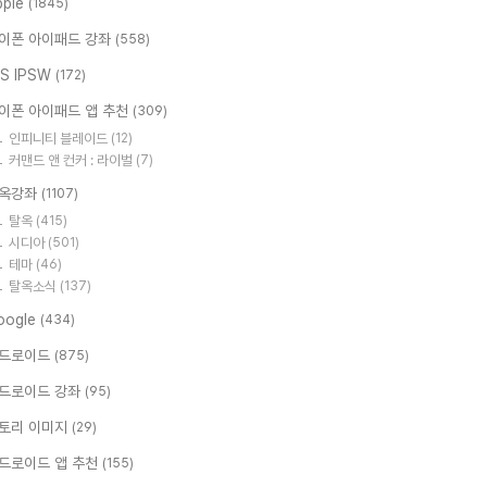
pple
(1845)
이폰 아이패드 강좌
(558)
OS IPSW
(172)
이폰 아이패드 앱 추천
(309)
인피니티 블레이드
(12)
커맨드 앤 컨커 : 라이벌
(7)
옥강좌
(1107)
탈옥
(415)
시디아
(501)
테마
(46)
탈옥소식
(137)
oogle
(434)
드로이드
(875)
드로이드 강좌
(95)
토리 이미지
(29)
드로이드 앱 추천
(155)