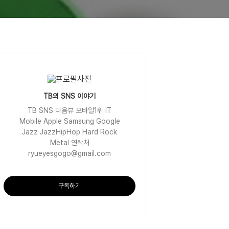
TB의 SNS 이야기
TB SNS 다음뷰 모바일1위 IT
Mobile Apple Samsung Google
Jazz JazzHipHop Hard Rock
Metal 연락처
ryueyesgogo@gmail.com
구독하기