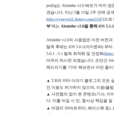
pod2g는 Absinthe v2.0 배포가 
겼습니
다. 지난 5월 15일 2주 안에 공
http://ryueyes11.tistory.com/2147
)으로
부'
에는
Absinthe v2.0을 통해 iOS
Absinthe v2.0의 사용법은 이전 
탈옥 후에는 iOS 5.0.1(아이폰4S) 부
5.0.1 - 5.1 탈옥 최적
화 및 안정화(
http:
마무리 하시면 되겠습니다. 조만간
Ab
해드리기를 '기대' 해보면서 이만 줄
▲
T.B의
SNS 이야기
블
로그의 모든 
인 이용도 허가하지 않으며,
이용
(불펌
▲
사전협의 없이 본 콘텐츠(기사, 이미
다. 이를 어길 시 민, 형사상 책임을 질
▲ 비영리 SNS(트위터, 페이스북 등