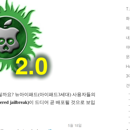
T
화
제
내
아
문
Ho
3
건
릴까요? 뉴아이패드(아이패드3세대) 사용자들의
ed jailbreak)
이 드디어 곧 배포될 것으로 보입