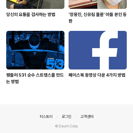
당신의 요통을 검사하는 방법
'장용진, 신유림 불륜' 아들 본인 등
판
웬들러 531 순수 스트렝스를 만드
페이스북 동영상 다운 4가지 방법
는 방법
의안내
티스토리
로그인
고객센터
© Daum Corp.