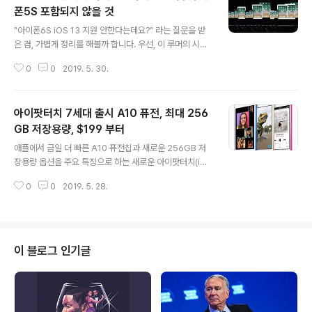
폰5S 포함되지 않을 것
글 내용
"아이폰6S iOS 13 지원 안한다는데요?" 라는 질문을 받
은 겸, 가볍게 정리를 해볼까 합니다. 우선, 이 루머의 시작
은 지난 1월 'Macworld' 에서 에디터가 예상한 iOS 13
0
0
2019. 5. 30.
지원기기 목록인 아이폰7 이상에서 비롯된 것으로 보입니
다. 참고로 이 사이트는 아이팟터치7세대 유출을 아이폰 S
E 2세대 유출이길 바란다는 글을 발행한 적이 있는데, 일부
아이팟터치 7세대 출시 A10 퓨전, 최대 256
국내 언론으로 부터 아이폰 SE 2세대로 '짬뽕' 이 된 적이
있습니다. 'MacRumors' 에서는 아이폰 6S가 iOS 13을
GB 저장용량, $199 부터
글 내용
지원하지 않을 것이라는 루머에 관하여 의문을 제기한 바
애플에서 금일 더 빠른 A10 퓨전칩과 새로운 256GB 저
가 있으며, 심지어 그 출처에서도 아이폰6S의 iOS 13 미
장용량 옵션을 주요 특징으로 하는 새로운 아이팟터치(iPo
지원에 관하여 불확실하다는 내용이 업데이트 되었습니다.
d Touch)를 '공개했다'. 7세대 아이팟터치는 6세대 모델
최근에는 '9to5Mac' 에서 아이폰5S(2013..
0
0
2019. 5. 28.
과 마찬가지로 4인치 레티나 디스플레이, 터치ID의 홈버
튼, 3.5mm 헤드폰잭, 라이트닝 커넥터 및 싱글 스피커와
마이크로폰을 포함하여 동일한 디자인이 적용됐다. 아이팟
터치 7세대는 6.1 mm 두께를 유지하고 3.1 온스 무게도
그대로다. $199와 32GB 저장용량으로 시작하는 새로운
이 블로그 인기글
아이팟터치는 이번주 후반부터 Apple.com 과 애플 스토
어 앱에서 주문할 수 있다. 128GB와 256GB 모델들은
각각 $299와 $399로 책정됐다. 6가지 색상이 가능하며
스페이스 그레이, 화이트, 골드, 블루, 핑크 및 (프로덕트)..