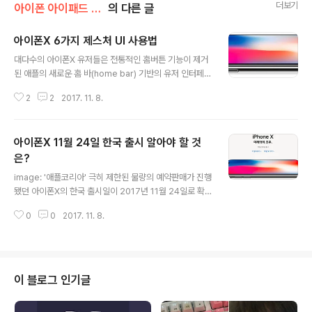
더보기
아이폰 아이패드 강좌
의 다른 글
아이폰X 6가지 제스처 UI 사용법
글 내용
대다수의 아이폰X 유저들은 전통적인 홈버튼 기능이 제거
된 애플의 새로운 홈 바(home bar) 기반의 유저 인터페이
스를 손에 쥔지 48시간이 채 되지 않았지만, 몇시간 안에
2
2
2017. 11. 8.
매우 직관적으로 사용하게 된다는 것이 일반적인 의견입니
다. 이 아티클에서는 아이폰X에서 iOS 11을 사용하기 위
한 제스처 트릭들과 몇가지 간추린 팁들을 모아봤습니다.
아이폰X 11월 24일 한국 출시 알아야 할 것
아래 개재된 팁들 중 몇가지는 전형적으로 두손 사용을 요
구하는 제스처에 대해서 한손사용으로 접근 할 수 있는 대
은?
글 내용
안법을 제공합니다. 애플 지원 문서에서 명확하게 해놓지
image: '애플코리아' 극히 제한된 물량의 예약판매가 진행
않은 아이폰X의 제스처 인터페이스를 빠르게 사용 할 수
됐던 아이폰X의 한국 출시일이 2017년 11월 24일로 확
있는 방법들을 간단하게 시연했습니다. 이들 중 적어도 하
정됐습니다. 오늘 새벽 애플은 '뉴스룸' 을 통해 '보도자료'
나는 아마도 당신이 알지 못했던 새로운 방법으로써 새 스
0
0
2017. 11. 8.
를 배포했으며, 신규 출시국은 한국, 알바니아, 보스니아,
마트폰을 더 잘 활용하기에 도움이 되..
캄보디아, 코소보, 마카오, 마케도니아, 말레이시아, 몬테네
그로, 세르비아, 남아프리카 공화국, 태국, 터키, 이스라엘
(11월 23일) 입니다. 아이폰X의 공기기 언락폰 출고 가격
은 64GB 모델이 142만원, 256GB가 163만원으로 책정
이 블로그 인기글
됐습니다. 아이폰X에 관하여 알아야 할 것들은 이전 글들
을 참고하시면 되겠습니다. • "테크놀로지 퍼스트(techno