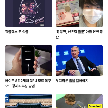
logical first)" 아이폰X 핸즈온 첫인상(참고)• 첫인상: 페
이스ID가 탑재된 애플의 바이오닉 아이폰X..
컴플렉스 투 심플
'장용진, 신유림 불륜' 아들 본인 등
판
아이폰 SE 2세대 DFU 모드 복구
부끄러운 줄을 알아야지
모드 강제리부팅 방법