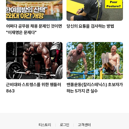
어쩌다 공무원 채용 문제인 것이면
당신의 요통을 검사하는 방법
"이재명은 문제다"
근비대와 스트렝스를 위한 웬들러
맨몸운동(칼리스테닉스) 초보자가
863
하는 5가지 큰 실수
의안내
티스토리
로그인
고객센터