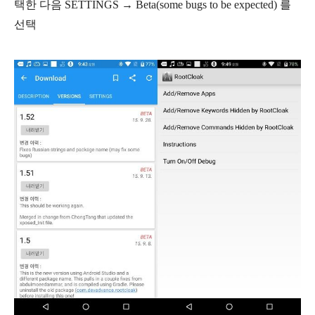
택한 다음 SETTINGS → Beta(some bugs to be expected) 를
선택