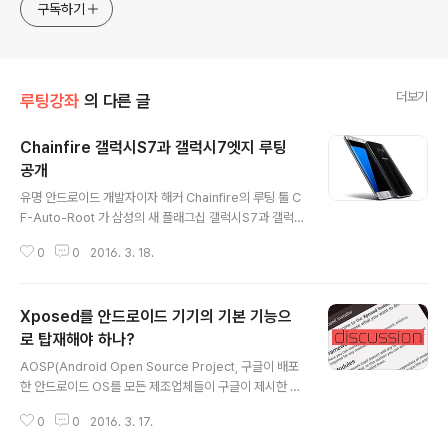
구독하기
더보기
루팅강좌
의 다른 글
Chainfire 갤럭시S7과 갤럭시7엣지 루팅
공개
글 내용
유명 안드로이드 개발자이자 해커 Chainfire의 루팅 툴 C
F-Auto-Root 가 삼성의 새 플래그십 갤럭시S7과 갤럭
시S7엣지(G930F, G935F)를 지원하기 시작했다. 주의
0
0
2016. 3. 18.
사항으로 자동 루팅 솔루션인 CF-Auto-Root 에 관하여
Chainfire는 자신의 '웹사이트(https://autoroot.chainf
ire.eu/)' 를 통해서 "만약 부트로더가 잠겨있다면, 이것들
Xposed를 안드로이드 기기의 기본 기능으
(지원 기기 목록) 중 하나를 플래싱 할 경우 아마도 당신의
기기는 벽돌이 될 것이다." 라 밝힌 것 처럼, CF-Auto-Ro
로 탑재해야 하나?
글 내용
ot를 통한 프로세싱을 시작하기 전 부트로더가 언락 되어
AOSP(Android Open Source Project, 구글이 배포
있는지를 확인해야 한다. CF-Auto-Root 에 관한 소개는
한 안드로이드 OS를 모든 제조업체들이 구글이 제시한 가
Chainfire의 'Google+ page' 를 통해서 확인할 수 있
이드 라인을 준수하여 커스터마이징하여 재배포 할 수 있
으며..
0
0
2016. 3. 17.
다.)에 쉽고 다양한 커스터마이징이 가능한 Xposed는 iO
S 탈옥으로 비유를 들자면 Cydia 와 유사하다. 루팅을 하