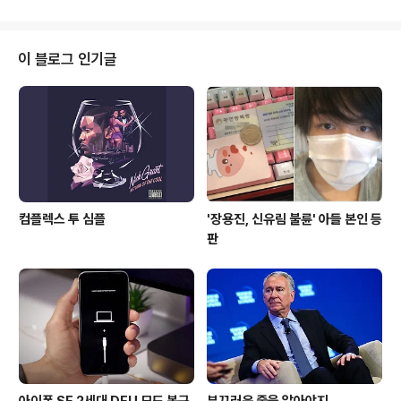
는 목적 중 보안을 제외한 편의성의 이유를 꼽으라면 Xpo
sed고, 널리 쓰이는 중인 모듈로는 AdBlocker, Gravity
Box, Greenify, MinMinGuard, Use USB for Marsh
이 블로그 인기글
mallow, XPrivacy, YouTube AdAway가 있다. 이중
ASOP에 대한 직접적인 커스터마이징에는 GravityBox
가 쓰이고 iOS의 스프링보드를 커스터마이징 할 수 있는 S
pringt..
컴플렉스 투 심플
'장용진, 신유림 불륜' 아들 본인 등
판
아이폰 SE 2세대 DFU 모드 복구
부끄러운 줄을 알아야지