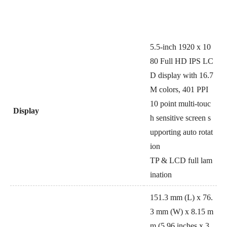
5.5-inch 1920 x 10
80 Full HD IPS LC
D display with 16.7
M colors, 401 PPI
10 point multi-touc
Display
h sensitive screen s
upporting auto rotat
ion
TP & LCD full lam
ination
151.3 mm (L) x 76.
3 mm (W) x 8.15 m
m (5.96 inches x 3.