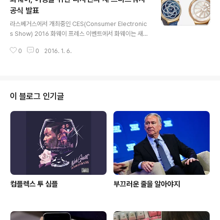
하다가 스펙 을 다시 한번 정리하자면 아래와 같다. 주목할
공식 발표
글 내용
만한 점은 '4,000mAh' 대용량 배터리, high end 스펙임
라스베거스에서 개최중인 CES(Consumer Electronic
에도 듀얼SIM을 지원한다는 점이다. 화웨이 메이트8에 대
s Show) 2016 화웨이 프레스 이벤트에서 화웨이는 새
한 리뷰는 화웨이 2주년 이벤트 당시 여러 해외매체들이
스마트워치를 올해 1분기 중으로 출시하겠다고 밝혔다. 그
중국에 찾아가 남겼던 글 중 ..
0
0
2016. 1. 6.
간 아마도, 화웨이가 '여성을 위한 마켓'을 염두에 두고 새
제품을 출시할 것이라는 루머가 있었고, 화웨이 왈, "Eleg
ant 와 Jewel" 라 네이밍한 모델을 선보였다. Elegant 와
Jewel 워치는 모두 오리지널 화웨이 워치인 42mm 보다
더 큰 44mm다. 상단 이미지를 통해서 볼 수 있듯이 Eleg
이 블로그 인기글
ant 와 Jewel는 얇은 손목 밴드에 골드 케이싱 디자인을
채택했다. 화웨이의 이 새 워치의 가격은 $349 ~ $799
가 될 것이라 밝혔다. (위 사진이 Elegant, 아래가 Jewel)
▲ T.B의 SNS ..
컴플렉스 투 심플
부끄러운 줄을 알아야지