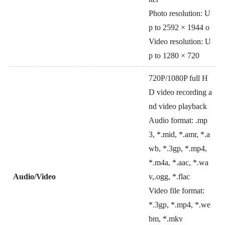
Photo resolution: U
p to 2592 × 1944 o
Video resolution: U
p to 1280 × 720
720P/1080P full H
D video recording a
nd video playback
Audio format:
.mp
3, *.mid, *.amr, *.a
wb, *.3gp, *.mp4,
*.m4a, *.aac, *.wa
Audio/Video
v,
.ogg, *.flac
Video file format:
*.3gp, *.mp4, *.we
bm, *.mkv