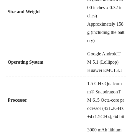
00 inches x 0.32 in
Size and Weight
ches)
Approximately 158
g (including the batt
ery)
Google AndroidT
Operating System
M 5.1 (Lollipop)
Huawei EMUI 3.1
1.5 GHz Qualcom
m® SnapdragonT
Processor
M 615 Octa-core pr
ocessor (4x1.2GHz
+4x1.5GHz); 64 bit
3000 mAh lithium