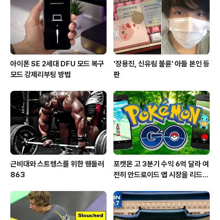
아이폰 SE 2세대 DFU 모드 복구
'장용진, 신유림 불륜' 아들 본인 등
모드 강제리부팅 방법
판
근비대와 스트렝스를 위한 웬들러
포캣몬 고 3분기 수익 6억 달라 여
863
전히 안드로이드 앱 시장을 리드
중이다.