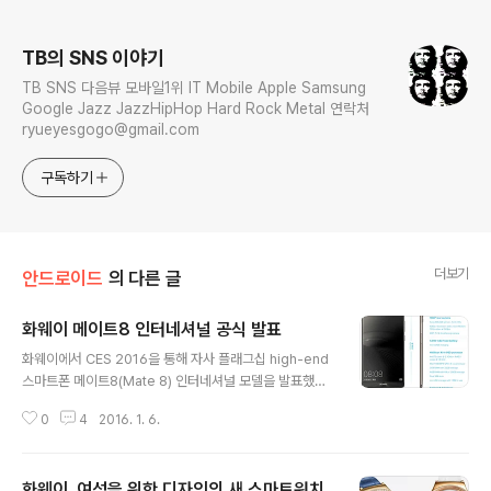
로그 정보
TB의 SNS 이야기
TB SNS 다음뷰 모바일1위 IT Mobile Apple Samsung
Google Jazz JazzHipHop Hard Rock Metal 연락처
ryueyesgogo@gmail.com
구독하기
더보기
안드로이드
의 다른 글
화웨이 메이트8 인터네셔널 공식 발표
글 내용
화웨이에서 CES 2016을 통해 자사 플래그십 high-end
스마트폰 메이트8(Mate 8) 인터네셔널 모델을 발표했다.
잘 알려졌다시피 2016년 안드로이드 칩 전쟁(SD 820, H
0
4
2016. 1. 6.
eilo X20~30, Exynos 8890)의 첫번째 칩인 Kirin 95
0(GPU: Mali-T880 MP4)을 탑재한 기기로, 미국 현지
매체들도 상당히 주목하는 기기다. 메이트8의 중국 출시
화웨이, 여성을 위한 디자인의 새 스마트워치
당시 메이트8에 관한 디테일한 소개가 있었기에 패스 할까