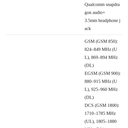
Qualcomm snapdra
gon audio+
3.5mm headphone j
ack
GSM (GSM 850):
824–849 MHz (U
L), 869–894 MHz
(DL)
EGSM (GSM 900):
880–915 MHz (U
L), 925–960 MHz
(DL)
DCS (GSM 1800):
1710–1785 MHz
(UL), 1805–1880