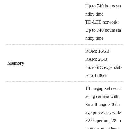
Up to 740 hours sta
ndby time
TD-LTE network:
Up to 740 hours sta
ndby time
ROM: 16GB
RAM: 2GB
Memory
microSD: expandab
le to 128GB
13-megapixel rear-f
acing camera with
SmartImage 3.0 im
age processor, wide
F2.0 aperture, 28 m
m wide angle lens