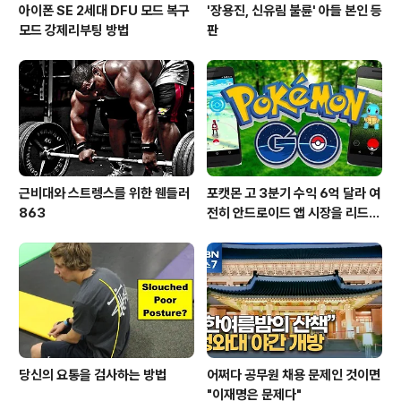
아이폰 SE 2세대 DFU 모드 복구
'장용진, 신유림 불륜' 아들 본인 등
모드 강제리부팅 방법
판
근비대와 스트렝스를 위한 웬들러
포캣몬 고 3분기 수익 6억 달라 여
863
전히 안드로이드 앱 시장을 리드
중이다.
당신의 요통을 검사하는 방법
어쩌다 공무원 채용 문제인 것이면
"이재명은 문제다"