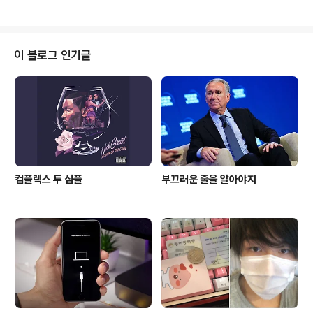
판에서는..
보아 iOS 4.2.1 탈옥 유저들에게 일단 기다리는게 유리하
다고 한 이유도 어차피 탈옥폰유저들이 순정폰을 쓰게 되
면 불편하기 때문에 차라리 4.2.1 탈옥상태를 계속 쓰는게
낫기도 하지만, 그전에 공개될 것이라는 판단이 섰기 때문
이 블로그 인기글
이었다. 본글은 iOS 4.3 이하 탈옥(JailBreak) 유저를 기
준으로 설명이 되므로, 만약 순정상태인 경우 탈옥파트와
최적화파트만 참고하면 된다. 애플에 "애"짜도 몰라도 할
수 있으니 차분하게 설명을 읽는다면 누구나 할 수 있게 쉽
게 풀어서..
컴플렉스 투 심플
부끄러운 줄을 알아야지