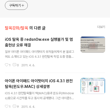
구독하기
더보기
탈옥강좌/탈옥
의 다른 글
iOS 탈옥 중 redsn0w.exe 실행불가 및 멈
춤현상 오류 해결
글 내용
일부 아이폰 아이패드 아이팟터치 유저들에게서 본 블로그
에도 소개되고 있는 iOS 4.3.1 완전탈옥 작업 도중 멈춤현
상이 발생하고 있다. 위와 같이 실행이 아예 안되거나, 아래
1
0
2011. 4. 6.
와 같이 탈옥 도중 다운되버리는 경우가 그것이다. 해결법
은 간단하다. 호환성 탭에서, XP서비스팩3 호환 및 관리자
권한으로 실행의 스퀘어박스에 체크 후 사용하면 된다. ▲
아이폰 아이패드 아이팟터치 iOS 4.3.1 완전
T.B의 SNS 이야기 블로그의 모든 글은 저작권법의 보호
를 받습니다. 어떠한 상업적인 이용도 허가하지 않으며, 이
탈옥(윈도우.MAC) 상세설명
글 내용
용(불펌)허락을 하지 않습니다.▲ 사전협의 없이 본 콘텐츠
iOS 4.3.1 완전탈옥툴이 맥(MAC)용과 윈도우(Window
(기사, 이미지)의 무단 도용, 전재 및 복제, 배포를 금합니
s)용으로 시간차를 두고 동시에 공개됐다. 그간 아이폰5가
다. 이를 어길 시 민, 형사상 책임을 질 수 있습니다.▲ 비영
공개되기 전에는 새 완전탈옥툴이 공개되지 않을거라는 루
리 SNS(트위터, 페이스북 등), 온라인 커뮤니티, 카페 게시
1
9
2011. 4. 4.
머를 트위터를 통해 언급하면서, 각 애플포럼과 상황으로